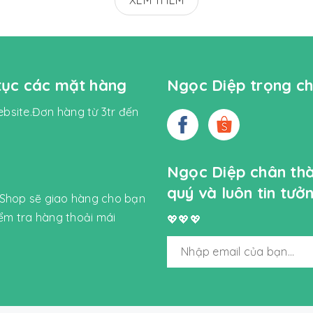
XEM THÊM
 tục các mặt hàng
Ngọc Diệp trọng ch
bsite.Đơn hàng từ 3tr đến
Ngọc Diệp chân th
quý và luôn tin tư
 Shop sẽ giao hàng cho bạn
iểm tra hàng thoải mái
💖💖💖