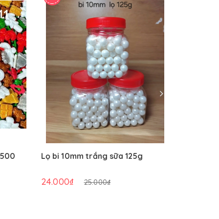
(500
Lọ bi 10mm trắng sữa 125g
Túi bi đ
(500g/tú
24.000₫
72.000₫
25.000₫