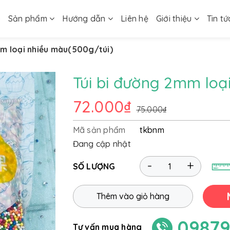
ủ
Sản phẩm
Hướng dẫn
Liên hệ
Giới thiệu
Tin tứ
mm loại nhiều màu(500g/túi)
Túi bi đường 2mm loạ
72.000₫
75.000₫
Mã sản phẩm
tkbnm
Đang cập nhật
-
+
SỐ LƯỢNG
Thêm vào giỏ hàng
09879
Tư vấn mua hàng