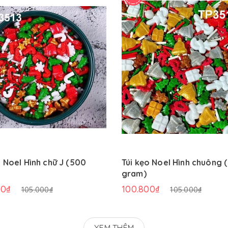
o Noel Hình chữ J (500
Túi kẹo Noel Hình chuông 
gram)
00₫
100.800₫
105.000₫
105.000₫