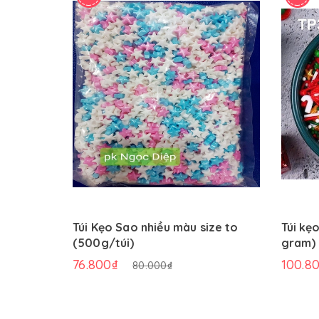
Túi Kẹo Sao nhiều màu size to
Túi kẹ
(500g/túi)
gram)
76.800₫
100.8
80.000₫