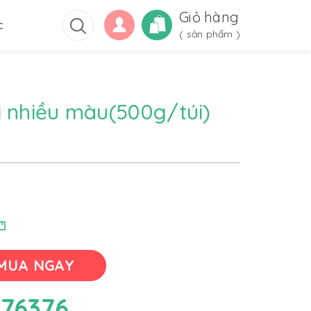
Giỏ hàng
c
(
sản phẩm )
i nhiều màu(500g/túi)
MUA NGAY
76376