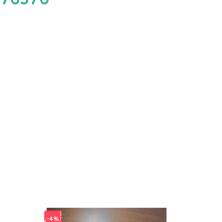
-4%
-4%