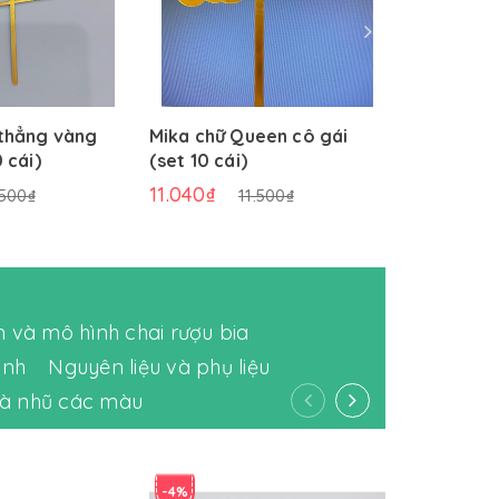
thẳng vàng
Mika chữ Queen cô gái
Mika oh b
 cái)
(set 10 cái)
cái)
11.040₫
11.520₫
.500₫
11.500₫
 và mô hình chai rượu bia
ánh
Nguyên liệu và phụ liệu
và nhũ các màu
-4%
-4%