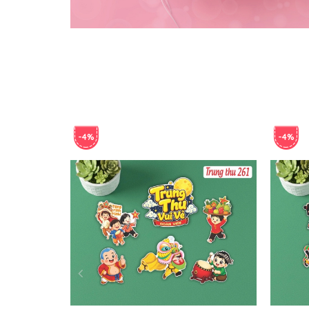
-4%
-4%