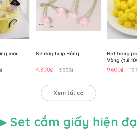
ừng màu
Nơ dây Tulip Hồng
Hạt bông p
Vàng (túi 10
4.800₫
9.600₫
₫
5.000₫
10.
Xem tất cả
▶ Set cắm giấy hiện đạ