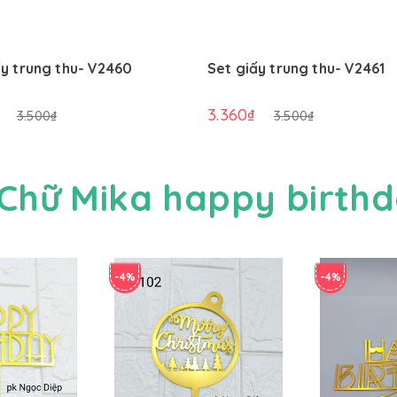
ấy trung thu- V2460
Set giấy trung thu- V2461
3.360₫
3.500₫
3.500₫
Chữ Mika happy birth
-4%
-4%