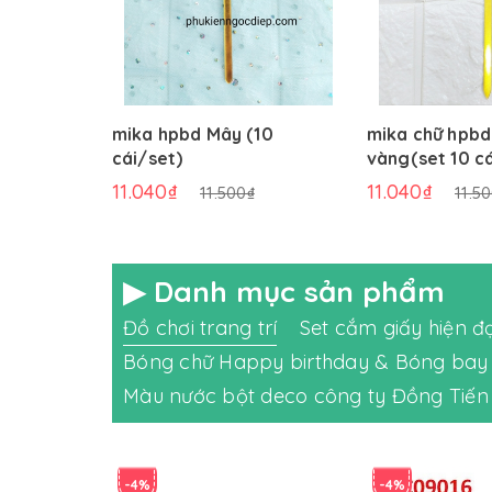
mika hpbd Mây (10
mika chữ hpb
cái/set)
vàng(set 10 cá
11.040₫
11.040₫
11.500₫
11.5
▶ Danh mục sản phẩm
Đồ chơi trang trí
Set cắm giấy hiện đạ
Bóng chữ Happy birthday & Bóng bay
Màu nước bột deco công ty Đồng Tiến
-4%
-4%