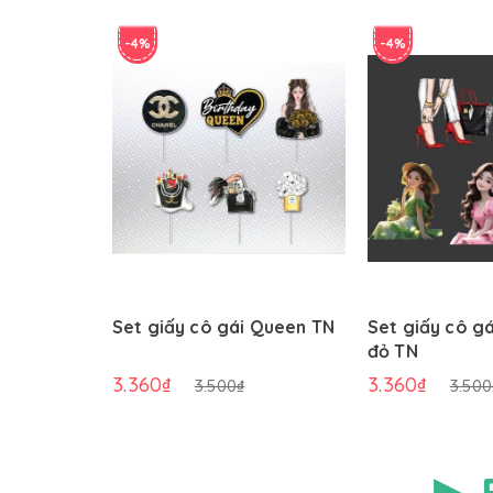
-4%
-4%
Set giấy cô gái Queen TN
Set giấy cô g
đỏ TN
3.360₫
3.360₫
3.500₫
3.500
▶ 