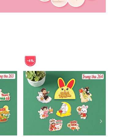
-4%
-4%