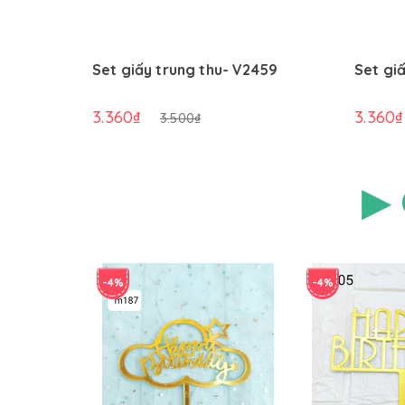
Set giấy trung thu- V2459
Set gi
3.360₫
3.360₫
3.500₫
▶ 
-4%
-4%