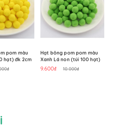
om pom màu
Hạt bông pom pom màu
Đôi heo h
0 hạt) đk 2cm
Xanh Lá non (túi 100 hạt)
đk 2cm
9.600₫
9.600₫
000₫
10.000₫
i