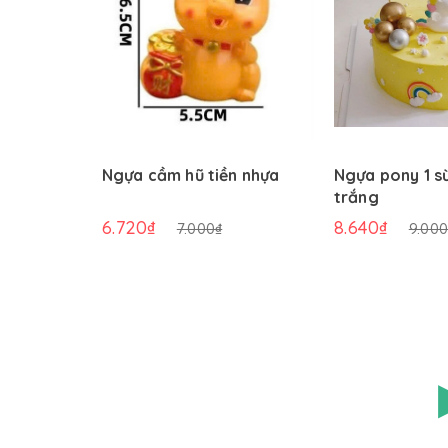
Ngựa cầm hũ tiền nhựa
Ngựa pony 1 s
trắng
6.720₫
8.640₫
7.000₫
9.000