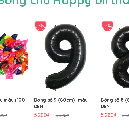
-4%
-4%
u màu (100
Bóng số 9 (80cm) -màu
Bóng số 8 (
ĐEN
ĐEN
5.280₫
5.280₫
000₫
5.500₫
5.5