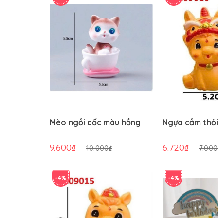
Mèo ngồi cốc màu hồng
Ngựa cầm thỏi
9.600₫
6.720₫
10.000₫
7.000
-4%
-4%