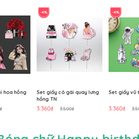
-4%
-4%
ái hoa hồng
Set giấy cô gái quay lưng
Set giấy vũ 
hồng TN
3.360₫
3.360₫
₫
3.500₫
3.5
Bóng chữ Happy birth