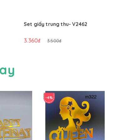
Set giấy trung thu- V2462
Nến nơ Tr
3.360₫
10.080₫
3.500₫
day
-4%
-4%