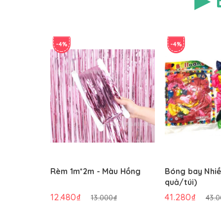
-4%
-4%
Rèm 1m*2m - Màu Hồng
Bóng bay Nhiề
quả/túi)
12.480₫
41.280₫
13.000₫
43.