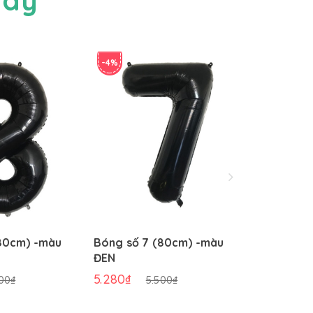
-4%
-4%
80cm) -màu
Bóng số 7 (80cm) -màu
Bóng số 6
ĐEN
ĐEN
5.280₫
5.280₫
00₫
5.500₫