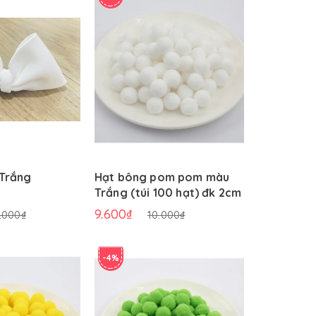
 Trắng
Hạt bông pom pom màu
Hạt bông
Trắng (túi 100 hạt) đk 2cm
Xanh Dươn
đk 2cm
9.600₫
9.600₫
.000₫
10.000₫
-4%
-4%