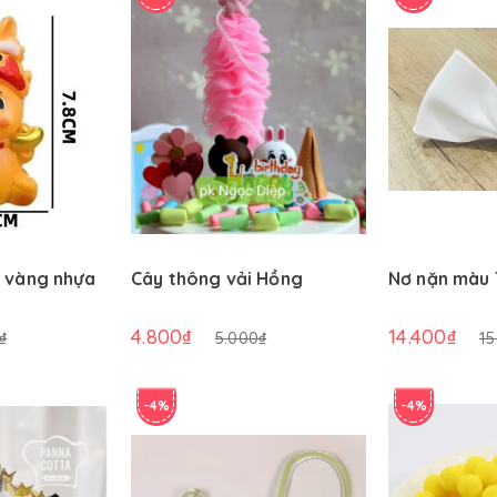
 vàng nhựa
Cây thông vải Hồng
Nơ nặn màu
4.800₫
14.400₫
₫
5.000₫
15
-4%
-4%