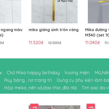
d ngang màu
mika giáng sinh tròn vàng
Mika đường 
i)
M340 (set 10
11.520₫
11.040₫
00₫
12.000₫
11
i
Chữ Mika happy birthday
Vương miện
Mũ,Nến
Ruy băng , nơ trang trí
Dụng cụ phụ kiện làm b
Hộp meka ,nến số,dao thìa ,đĩa nĩa
Tim sao da 
-4%
-4%