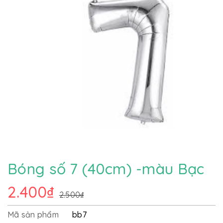
Bóng số 7 (40cm) -màu Bạc
2.400₫
2.500₫
Mã sản phẩm
bb7