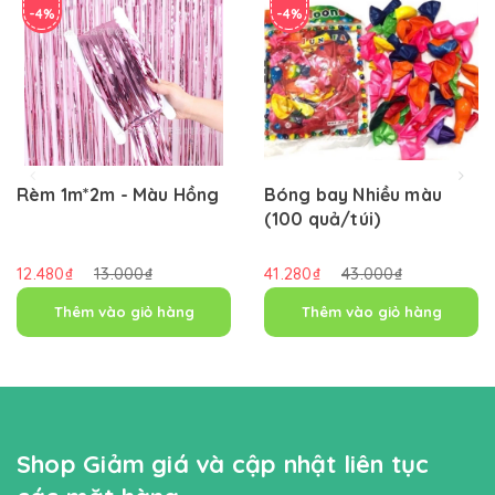
-4%
-4%
Rèm 1m*2m - Màu Hồng
Bóng bay Nhiều màu
(100 quả/túi)
12.480₫
13.000₫
41.280₫
43.000₫
Thêm vào giỏ hàng
Thêm vào giỏ hàng
Shop Giảm giá và cập nhật liên tục