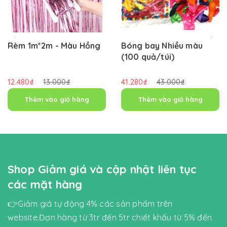
Rèm 1m*2m - Màu Hồng
Bóng bay Nhiều màu
(100 quả/túi)
12.480₫
13.000₫
41.280₫
43.000₫
Thêm vào giỏ hàng
Thêm vào giỏ hàng
Shop Giảm giá và cập nhật liên tục
các mặt hàng
👉Giảm giá tự động 4% các sản phẩm trên
website.Đơn hàng từ 3tr đến 5tr chiết khấu từ 5% đến