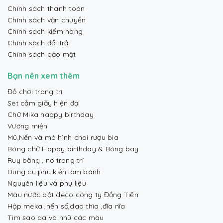
Chính sách thanh toán
Chính sách vận chuyển
Chính sách kiểm hàng
Chính sách đổi trả
Chính sách bảo mật
Bạn nên xem thêm
Đồ chơi trang trí
Set cắm giấy hiện đại
Chữ Mika happy birthday
Vương miện
Mũ,Nến và mô hình chai rượu bia
Bóng chữ Happy birthday & Bóng bay
Ruy băng , nơ trang trí
Dụng cụ phụ kiện làm bánh
Nguyên liệu và phụ liệu
Màu nước bột deco công ty Đồng Tiến
Hộp meka ,nến số,dao thìa ,đĩa nĩa
Tim sao da và nhũ các màu