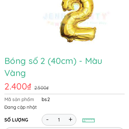
Bóng số 2 (40cm) - Màu
Vàng
2.400₫
2.500₫
Mã sản phẩm
bs2
Đang cập nhật
-
+
SỐ LƯỢNG