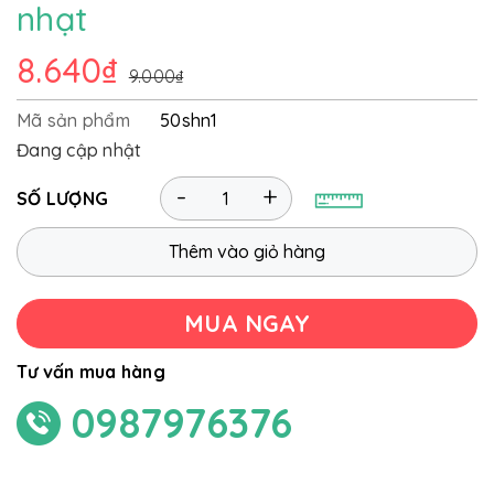
nhạt
8.640₫
9.000₫
Mã sản phẩm
50shn1
Đang cập nhật
-
+
SỐ LƯỢNG
Thêm vào giỏ hàng
MUA NGAY
Tư vấn mua hàng
0987976376