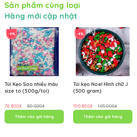
Sản phẩm cùng loại
Hàng mới cập nhật
-4%
-4%
Túi Kẹo Sao nhiều màu
Túi kẹo Noel Hình chữ J
size to (500g/túi)
(500 gram)
76.800₫
80.000₫
100.800₫
105.000₫
Thêm vào giỏ hàng
Thêm vào giỏ hàng