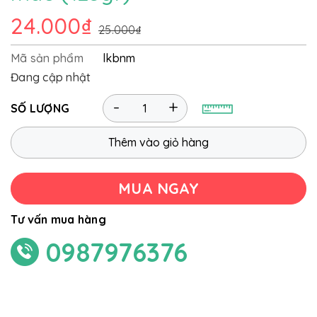
24.000₫
25.000₫
Mã sản phẩm
lkbnm
Đang cập nhật
-
+
SỐ LƯỢNG
Thêm vào giỏ hàng
MUA NGAY
Tư vấn mua hàng
0987976376