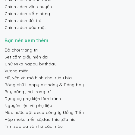
Chính sách vận chuyển
Chính sách kiểm hàng
Chính sách đổi trả
Chính sách bảo mật
Bạn nên xem thêm
Đồ chơi trang trí
Set cắm giấy hiện đại
Chữ Mika happy birthday
Vương miện
Mũ,Nến và mô hình chai rượu bia
Bóng chữ Happy birthday & Bóng bay
Ruy băng , nơ trang trí
Dụng cụ phụ kiện làm bánh
Nguyên liệu và phụ liệu
Màu nước bột deco công ty Đồng Tiến
Hộp meka ,nến số,dao thìa ,đĩa nĩa
Tim sao da và nhũ các màu