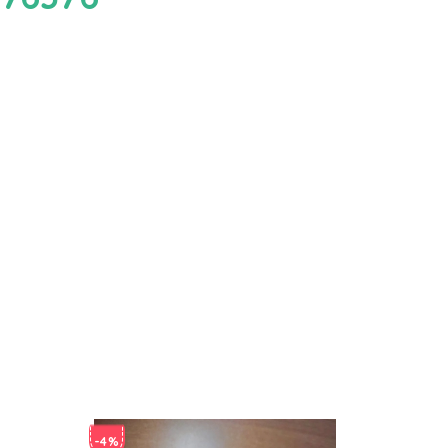
-4%
-4%