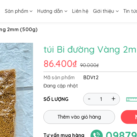
ủ
Sản phẩm
Hướng dẫn
Liên hệ
Giới thiệu
Tin tứ
àng 2mm (500g)
túi Bi đường Vàng 2
86.400₫
90.000₫
Mã sản phẩm
BDVt2
Đang cập nhật
-
+
SỐ LƯỢNG
Thêm vào giỏ hàng
09879
Tư vấn mua hàng