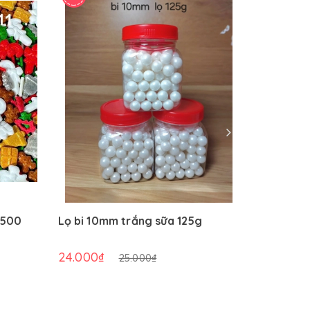
(500
Lọ bi 10mm trắng sữa 125g
Bánh quy
trắng (2
24.000₫
57.600₫
25.000₫