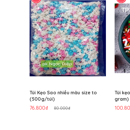
Túi Kẹo Sao nhiều màu size to
Túi kẹ
(500g/túi)
gram)
76.800₫
100.8
80.000₫