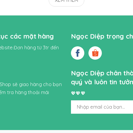
XEM THÊM
 tục các mặt hàng
Ngọc Diệp trọng ch
bsite.Đơn hàng từ 3tr đến
Ngọc Diệp chân th
quý và luôn tin tư
 Shop sẽ giao hàng cho bạn
iểm tra hàng thoải mái
💖💖💖