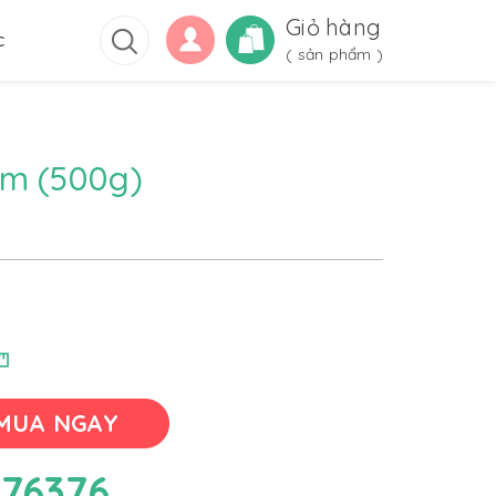
Giỏ hàng
c
(
sản phẩm )
mm (500g)
MUA NGAY
76376