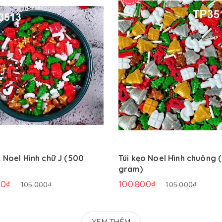
o Noel Hình chữ J (500
Túi kẹo Noel Hình chuông 
gram)
00₫
100.800₫
105.000₫
105.000₫