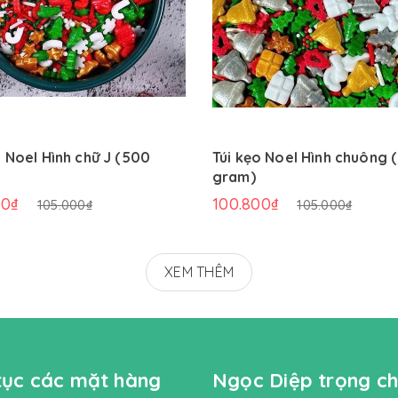
o Noel Hình chữ J (500
Túi kẹo Noel Hình chuông 
gram)
00₫
100.800₫
105.000₫
105.000₫
XEM THÊM
 tục các mặt hàng
Ngọc Diệp trọng ch