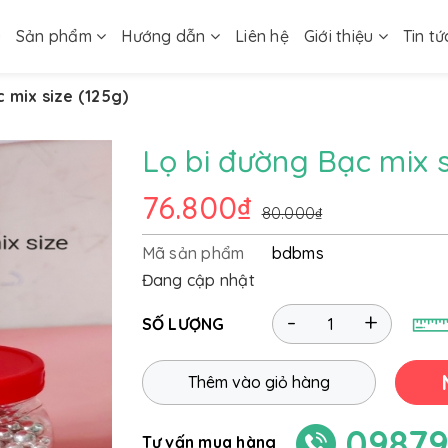
ủ
Sản phẩm
Hướng dẫn
Liên hệ
Giới thiệu
Tin tứ
 mix size (125g)
Lọ bi đường Bạc mix s
76.800₫
80.000₫
Mã sản phẩm
bdbms
Đang cập nhật
-
+
SỐ LƯỢNG
Thêm vào giỏ hàng
09879
Tư vấn mua hàng