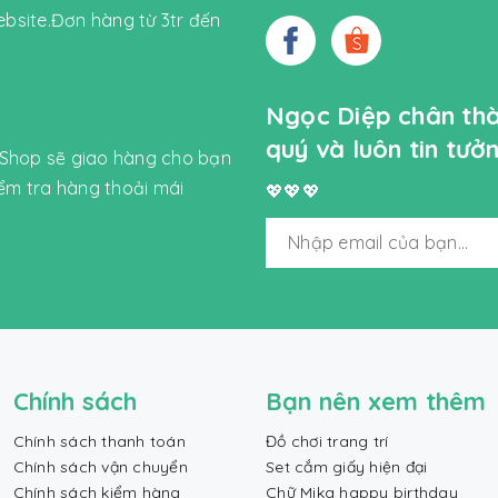
bsite.Đơn hàng từ 3tr đến
Ngọc Diệp chân th
quý và luôn tin tư
 Shop sẽ giao hàng cho bạn
iểm tra hàng thoải mái
💖💖💖
Chính sách
Bạn nên xem thêm
Chính sách thanh toán
Đồ chơi trang trí
Chính sách vận chuyển
Set cắm giấy hiện đại
Chính sách kiểm hàng
Chữ Mika happy birthday