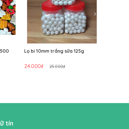
(500
Lọ bi 10mm trắng sữa 125g
Bánh quy
trắng (2
24.000₫
57.600₫
25.000₫
ữ tín