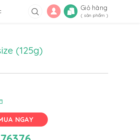
Giỏ hàng
c
(
sản phẩm )
ize (125g)
MUA NGAY
76376