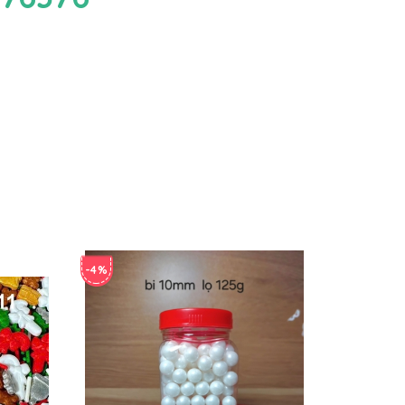
-4%
-4%