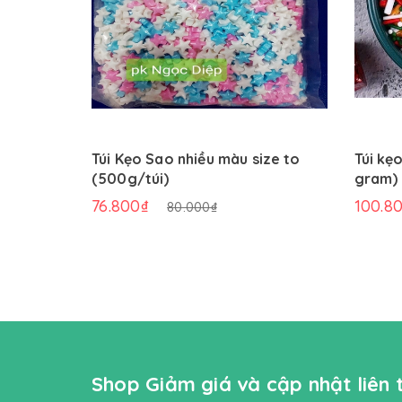
Túi Kẹo Sao nhiều màu size to
Túi kẹ
(500g/túi)
gram)
76.800₫
100.8
80.000₫
Shop Giảm giá và cập nhật liên