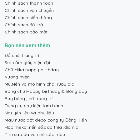
Chính sách thanh toán
Chính sách vận chuyển
Chính sách kiểm hàng
Chính sách đổi trả
Chính sách bảo mật
Bạn nên xem thêm
Đồ chơi trang trí
Set cắm giấy hiện đại
Chữ Mika happy birthday
Vương miện
Mũ,Nến và mô hình chai rượu bia
Bóng chữ Happy birthday & Bóng bay
Ruy băng , nơ trang trí
Dụng cụ phụ kiện làm bánh
Nguyên liệu và phụ liệu
Màu nước bột deco công ty Đồng Tiến
Hộp meka ,nến số,dao thìa ,đĩa nĩa
Tim sao da và nhũ các màu