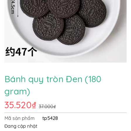
Bánh quy tròn Đen (180
gram)
35.520₫
37.000₫
Mã sản phẩm
tp5428
Đang cập nhật