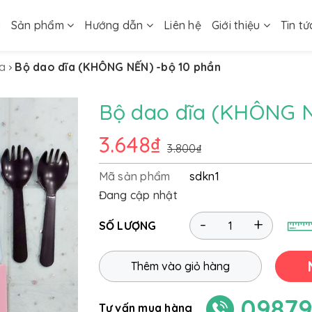
ủ
Sản phẩm
Hướng dẫn
Liên hệ
Giới thiệu
Tin tứ
ĩa
Bộ dao dĩa (KHÔNG NẾN) -bộ 10 phần
Bộ dao dĩa (KHÔNG N
3.648₫
3.800₫
Mã sản phẩm
sdkn1
Đang cập nhật
-
+
SỐ LƯỢNG
Thêm vào giỏ hàng
09879
Tư vấn mua hàng