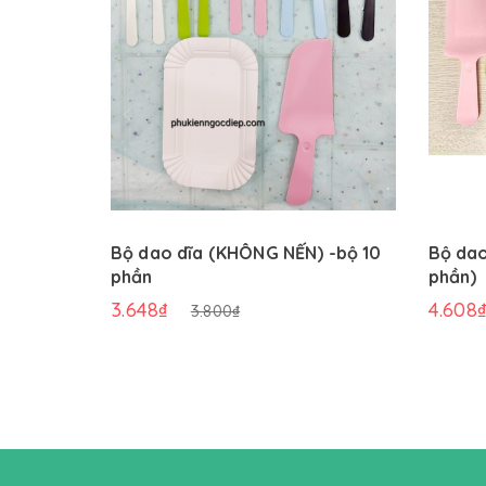
Bộ dao dĩa (KHÔNG NẾN) -bộ 10
Bộ dao
phần
phần)
3.648₫
4.608
3.800₫