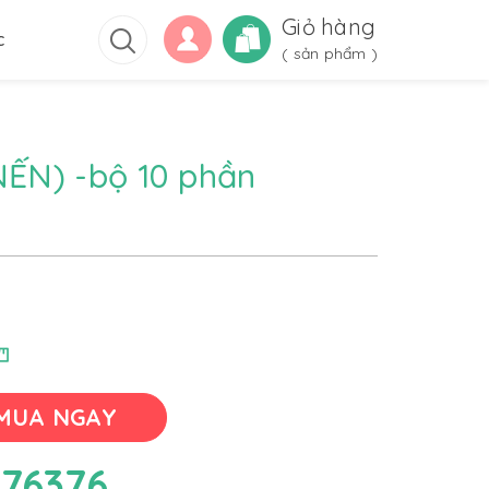
Giỏ hàng
c
(
sản phẩm )
ẾN) -bộ 10 phần
MUA NGAY
76376