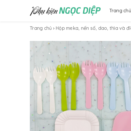
Trang ch
Trang chủ
Hộp meka, nến số, dao, thìa và đ