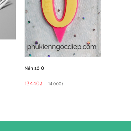
Nến số 0
Nến số 1
13.440₫
13.440₫
14.000₫