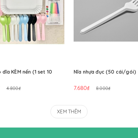
 dĩa KÈM nến (1 set 10
Nĩa nhựa đục (50 cái/gói)
₫
7.680₫
4.800₫
8.000₫
XEM THÊM