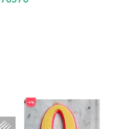
-4%
-4%