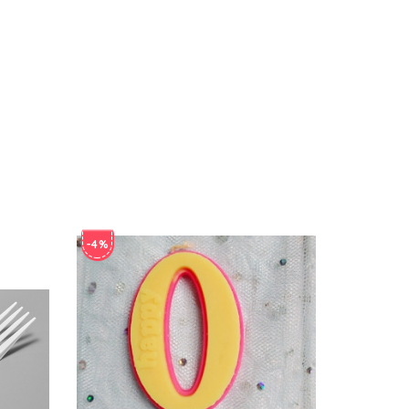
-4%
-4%