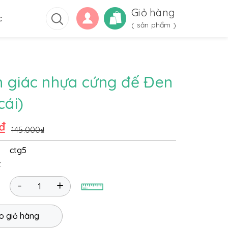
Giỏ hàng
c
(
sản phẩm )
 giác nhựa cứng đế Đen
cái)
₫
145.000₫
ctg5
t
-
+
o giỏ hàng