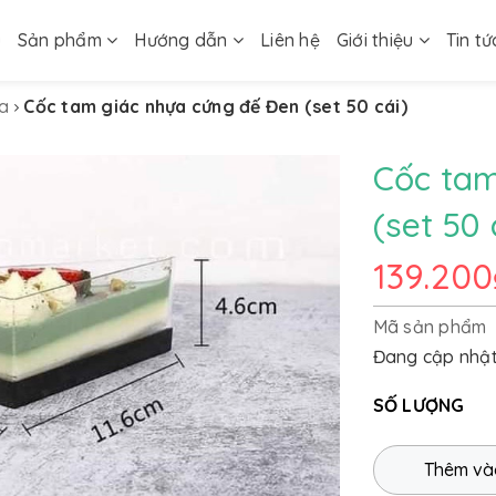
ủ
Sản phẩm
Hướng dẫn
Liên hệ
Giới thiệu
Tin tứ
ĩa
Cốc tam giác nhựa cứng đế Đen (set 50 cái)
Cốc tam
(set 50 
139.200
Mã sản phẩm
Đang cập nhậ
SỐ LƯỢNG
Thêm và