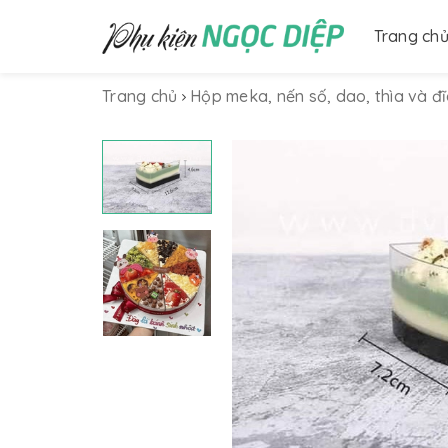
Trang ch
Trang chủ
Hộp meka, nến số, dao, thìa và đ