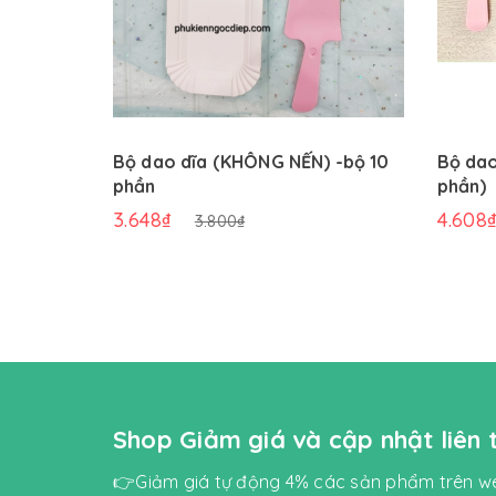
Bộ dao dĩa (KHÔNG NẾN) -bộ 10
Bộ dao
phần
phần)
3.648₫
4.608
3.800₫
Shop Giảm giá và cập nhật liên
👉Giảm giá tự động 4% các sản phẩm trên we