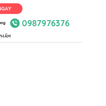
NGAY
0987976376
àng
 PHẨM