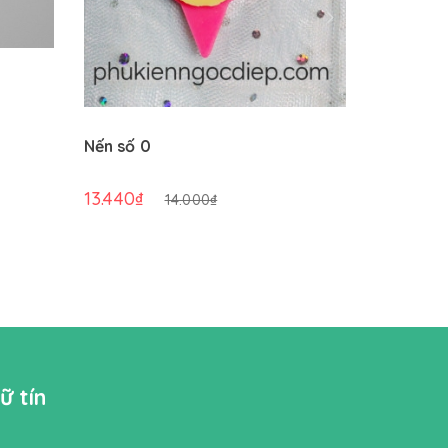
Nến số 0
Nến số 1
13.440₫
13.440₫
14.000₫
ữ tín