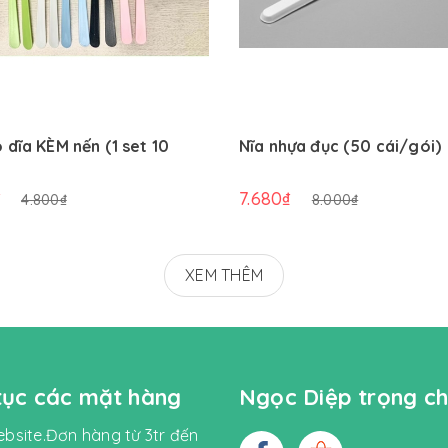
 dĩa KÈM nến (1 set 10
Nĩa nhựa đục (50 cái/gói)
₫
7.680₫
4.800₫
8.000₫
XEM THÊM
 tục các mặt hàng
Ngọc Diệp trọng ch
bsite.Đơn hàng từ 3tr đến