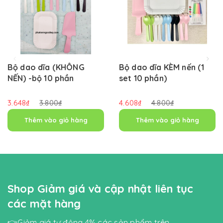
Bộ dao dĩa (KHÔNG
Bộ dao dĩa KÈM nến (1
NẾN) -bộ 10 phần
set 10 phần)
3.648₫
3.800₫
4.608₫
4.800₫
Thêm vào giỏ hàng
Thêm vào giỏ hàng
Shop Giảm giá và cập nhật liên tục
các mặt hàng
👉Giảm giá tự động 4% các sản phẩm trên