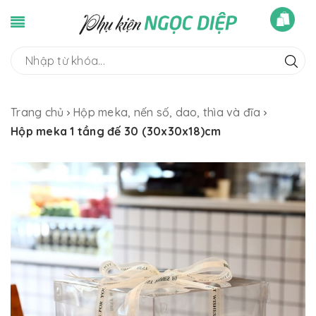
Trang chủ
Hộp meka, nến số, dao, thìa và đĩa
Hộp meka 1 tầng đế 30 (30x30x18)cm