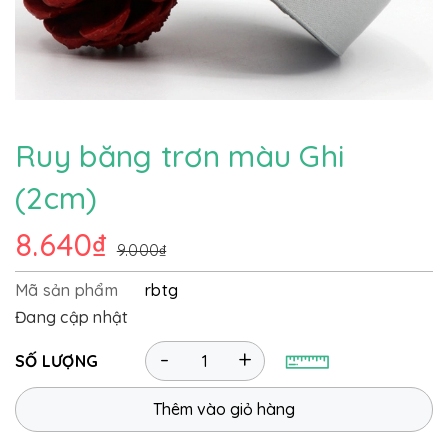
Ruy băng trơn màu Ghi
(2cm)
8.640₫
9.000₫
Mã sản phẩm
rbtg
Đang cập nhật
-
+
SỐ LƯỢNG
Thêm vào giỏ hàng