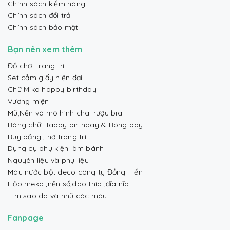
Chính sách kiểm hàng
Chính sách đổi trả
Chính sách bảo mật
Bạn nên xem thêm
Đồ chơi trang trí
Set cắm giấy hiện đại
Chữ Mika happy birthday
Vương miện
Mũ,Nến và mô hình chai rượu bia
Bóng chữ Happy birthday & Bóng bay
Ruy băng , nơ trang trí
Dụng cụ phụ kiện làm bánh
Nguyên liệu và phụ liệu
Màu nước bột deco công ty Đồng Tiến
Hộp meka ,nến số,dao thìa ,đĩa nĩa
Tim sao da và nhũ các màu
Fanpage