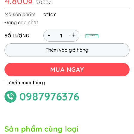
4.800₫
5.000₫
Mã sản phẩm
dt1cm
Đang cập nhật
-
+
SỐ LƯỢNG
Thêm vào giỏ hàng
MUA NGAY
Tư vấn mua hàng
0987976376
Sản phẩm cùng loại