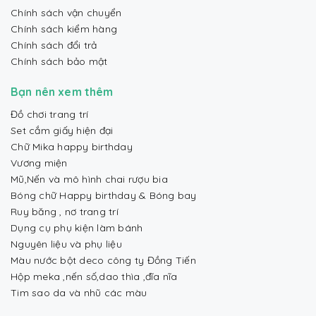
Chính sách vận chuyển
Chính sách kiểm hàng
Chính sách đổi trả
Chính sách bảo mật
Bạn nên xem thêm
Đồ chơi trang trí
Set cắm giấy hiện đại
Chữ Mika happy birthday
Vương miện
Mũ,Nến và mô hình chai rượu bia
Bóng chữ Happy birthday & Bóng bay
Ruy băng , nơ trang trí
Dụng cụ phụ kiện làm bánh
Nguyên liệu và phụ liệu
Màu nước bột deco công ty Đồng Tiến
Hộp meka ,nến số,dao thìa ,đĩa nĩa
Tim sao da và nhũ các màu