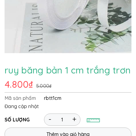
ruy băng bản 1 cm trắng trơn
4.800₫
5.000₫
Mã sản phẩm
rbtt1cm
Đang cập nhật
-
+
SỐ LƯỢNG
Thêm vào giỏ hàng