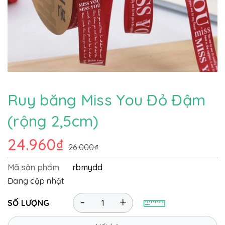
Ruy băng Miss You Đỏ Đậm
(rộng 2,5cm)
24.960₫
26.000₫
Mã sản phẩm
rbmydd
Đang cập nhật
-
+
SỐ LƯỢNG