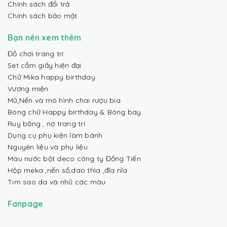
Chính sách đổi trả
Chính sách bảo mật
Bạn nên xem thêm
Đồ chơi trang trí
Set cắm giấy hiện đại
Chữ Mika happy birthday
Vương miện
Mũ,Nến và mô hình chai rượu bia
Bóng chữ Happy birthday & Bóng bay
Ruy băng , nơ trang trí
Dụng cụ phụ kiện làm bánh
Nguyên liệu và phụ liệu
Màu nước bột deco công ty Đồng Tiến
Hộp meka ,nến số,dao thìa ,đĩa nĩa
Tim sao da và nhũ các màu
Fanpage