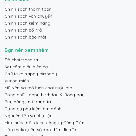
Chính sách thanh toán
Chính sách vận chuyển
Chính sách kiểm hàng
Chính sách đổi trả
Chính sách bảo mật
Bạn nên xem thêm
Đồ chơi trang trí
Set cắm giấy hiện đại
Chữ Mika happy birthday
Vương miện
Mũ,Nến và mô hình chai rượu bia
Bóng chữ Happy birthday & Bóng bay
Ruy băng , nơ trang trí
Dụng cụ phụ kiện làm bánh
Nguyên liệu và phụ liệu
Màu nước bột deco công ty Đồng Tiến
Hộp meka ,nến số,dao thìa ,đĩa nĩa