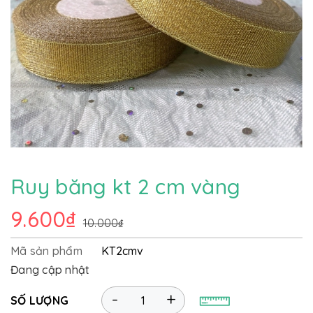
Ruy băng kt 2 cm vàng
9.600₫
10.000₫
Mã sản phẩm
KT2cmv
Đang cập nhật
-
+
SỐ LƯỢNG