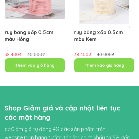
ruy băng xốp 0.5cm
ruy băng xốp 0.5cm
màu Hồng
màu Kem
38.400₫
40.000₫
38.400₫
40.000₫
Thêm vào giỏ hàng
Thêm vào giỏ hàng
Shop Giảm giá và cập nhật liên tục
các mặt hàng
👉Giảm giá tự động 4% các sản phẩm trên
website.Đơn hàng từ 3tr đến 5tr chiết khấu từ 5% đến