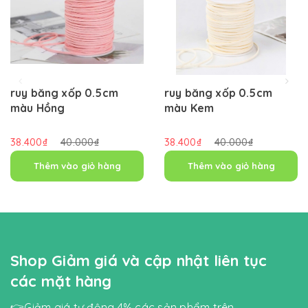
ruy băng xốp 0.5cm
ruy băng xốp 0.5cm
màu Hồng
màu Kem
38.400₫
40.000₫
38.400₫
40.000₫
Thêm vào giỏ hàng
Thêm vào giỏ hàng
Shop Giảm giá và cập nhật liên tục
các mặt hàng
👉Giảm giá tự động 4% các sản phẩm trên