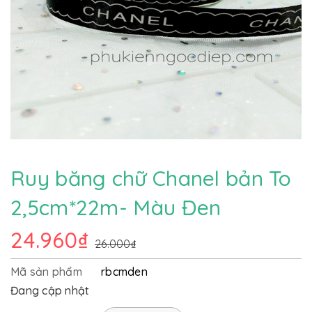
Ruy băng chữ Chanel bản To
2,5cm*22m- Màu Đen
24.960₫
26.000₫
Mã sản phẩm
rbcmden
Đang cập nhật