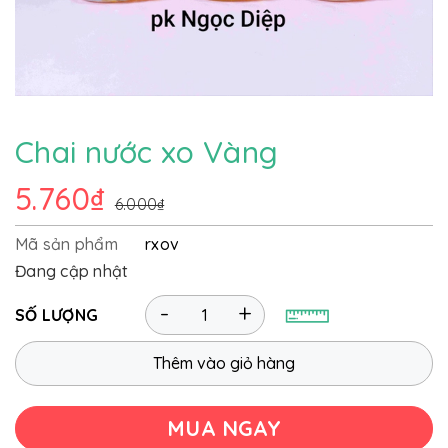
Chai nước xo Vàng
5.760₫
6.000₫
Mã sản phẩm
rxov
Đang cập nhật
-
+
SỐ LƯỢNG
Thêm vào giỏ hàng
MUA NGAY