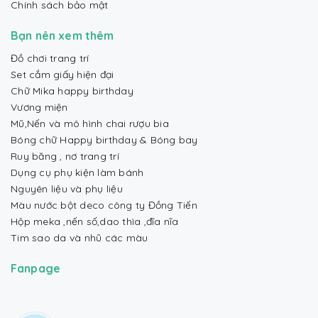
Chính sách bảo mật
Bạn nên xem thêm
Đồ chơi trang trí
Set cắm giấy hiện đại
Chữ Mika happy birthday
Vương miện
Mũ,Nến và mô hình chai rượu bia
Bóng chữ Happy birthday & Bóng bay
Ruy băng , nơ trang trí
Dụng cụ phụ kiện làm bánh
Nguyên liệu và phụ liệu
Màu nước bột deco công ty Đồng Tiến
Hộp meka ,nến số,dao thìa ,đĩa nĩa
Tim sao da và nhũ các màu
Fanpage