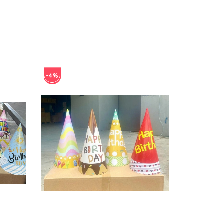
-4%
-4%