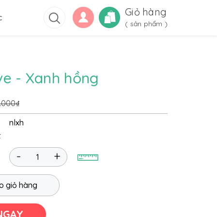
Giỏ hàng
c
(
sản phẩm )
e - Xanh hồng
.000₫
nlxh
t
-
+
o giỏ hàng
NGAY