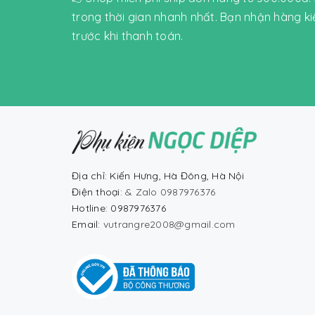
trong thời gian nhanh nhất. Bạn nhận hàng k
trước khi thanh toán.
Địa chỉ: Kiến Hưng, Hà Đông, Hà Nội
Điện thoại:
& Zalo 0987976376
Hotline: 0987976376
Email:
vutrangre2008@gmail.com