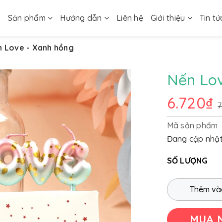
ủ
Sản phẩm
Hướng dẫn
Liên hệ
Giới thiệu
Tin tứ
n Love - Xanh hồng
Nến Lov
6.720₫
7
Mã sản phẩm
Đang cập nhậ
SỐ LƯỢNG
Thêm và
MUA 