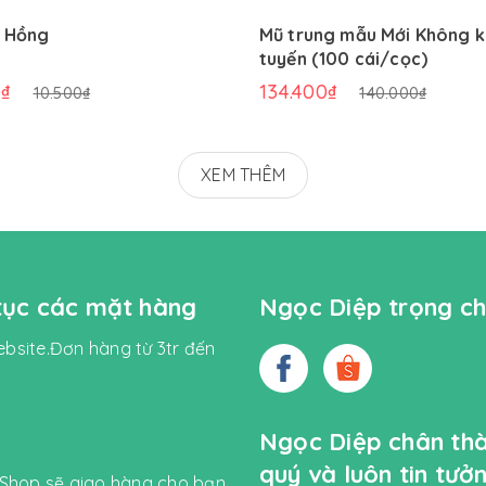
ơ Hồng
Mũ trung mẫu Mới Không k
tuyến (100 cái/cọc)
0₫
134.400₫
10.500₫
140.000₫
XEM THÊM
 tục các mặt hàng
Ngọc Diệp trọng ch
bsite.Đơn hàng từ 3tr đến
Ngọc Diệp chân th
quý và luôn tin tư
 Shop sẽ giao hàng cho bạn