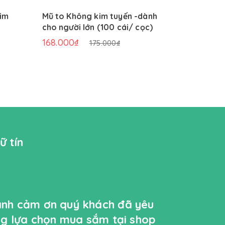
im
Mũ to Không kim tuyến -dành
Mũ Trung
cho người lớn (100 cái/ cọc)
tuyến (10
168.000₫
134.400₫
175.000₫
ữ tín
ành cảm ơn quý khách đã yêu
ởng lựa chọn mua sắm tại shop