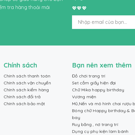
iểm tra hàng thoải mái
💖💖💖
Chính sách
Bạn nên xem thêm
Chính sách thanh toán
Đồ chơi trang trí
Chính sách vận chuyển
Set cắm giấy hiện đại
Chính sách kiểm hàng
Chữ Mika happy birthday
Chính sách đổi trả
Vương miện
Chính sách bảo mật
Mũ,Nến và mô hình chai rượu b
Bóng chữ Happy birthday & 
bay
Ruy băng , nơ trang trí
Dụng cụ phụ kiện làm bánh