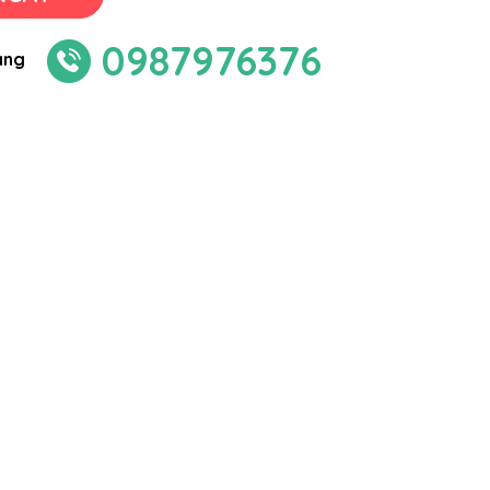
0987976376
àng