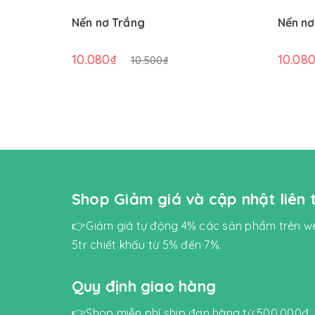
Nến nơ Trắng
Nến n
10.080₫
10.08
10.500₫
Shop Giảm giá và cập nhật liên
👉Giảm giá tự động 4% các sản phẩm trên we
5tr chiết khấu từ 5% đến 7%.
Quy định giao hàng
👉Shop miễn phí ship đơn hàng từ 500.000đ.