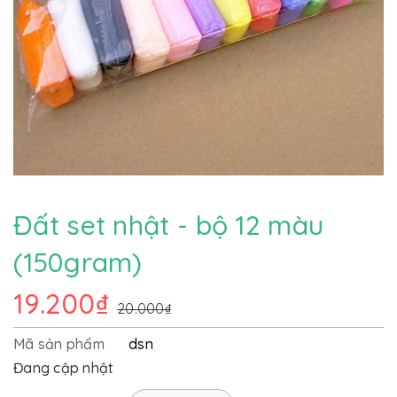
Đất set nhật - bộ 12 màu
(150gram)
19.200₫
20.000₫
Mã sản phẩm
dsn
Đang cập nhật