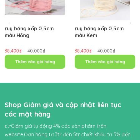
ruy băng xốp 0.5cm
ruy băng xốp 0.5cm
màu Hồng
màu Kem
38.400₫
40.000₫
38.400₫
40.000₫
Thêm vào giỏ hàng
Thêm vào giỏ hàng
Shop Giảm giá và cập nhật liên tục
các mặt hàng
👉Giảm giá tự động 4% các sản phẩm trên
website.Đơn hàng từ 3tr đến 5tr chiết khấu từ 5% đến