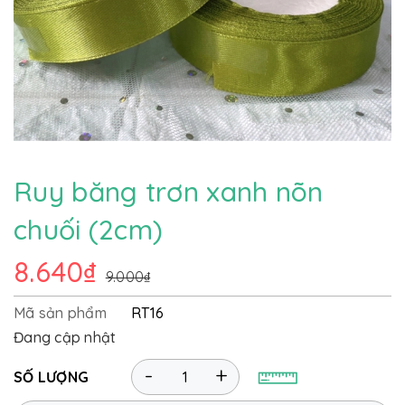
Ruy băng trơn xanh nõn
chuối (2cm)
8.640₫
9.000₫
Mã sản phẩm
RT16
Đang cập nhật
-
+
SỐ LƯỢNG