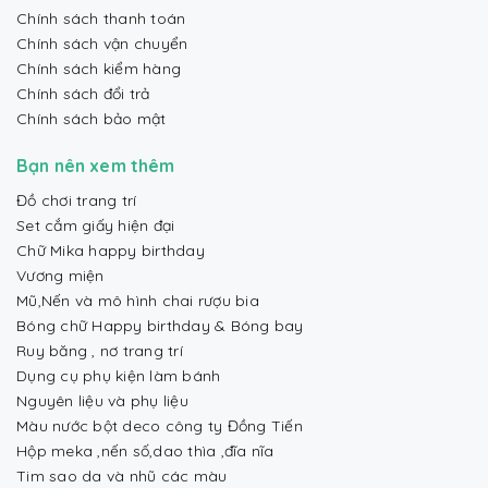
Chính sách thanh toán
Chính sách vận chuyển
Chính sách kiểm hàng
Chính sách đổi trả
Chính sách bảo mật
Bạn nên xem thêm
Đồ chơi trang trí
Set cắm giấy hiện đại
Chữ Mika happy birthday
Vương miện
Mũ,Nến và mô hình chai rượu bia
Bóng chữ Happy birthday & Bóng bay
Ruy băng , nơ trang trí
Dụng cụ phụ kiện làm bánh
Nguyên liệu và phụ liệu
Màu nước bột deco công ty Đồng Tiến
Hộp meka ,nến số,dao thìa ,đĩa nĩa
Tim sao da và nhũ các màu