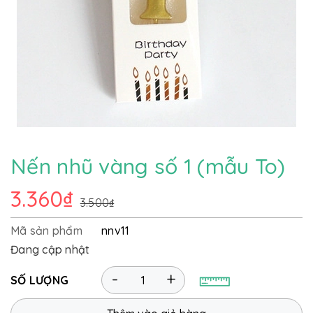
Nến nhũ vàng số 1 (mẫu To)
3.360₫
3.500₫
Mã sản phẩm
nnv11
Đang cập nhật
-
+
SỐ LƯỢNG