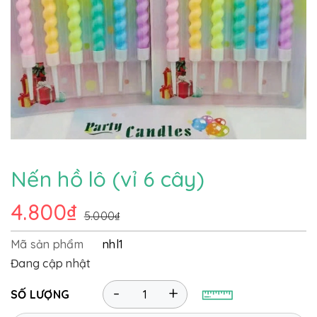
Nến hồ lô (vỉ 6 cây)
4.800₫
5.000₫
Mã sản phẩm
nhl1
Đang cập nhật
-
+
SỐ LƯỢNG