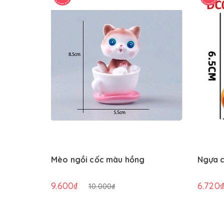
Mèo ngồi cốc màu hồng
Ngựa c
9.600₫
6.720
10.000₫