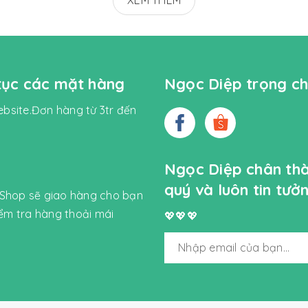
XEM THÊM
 tục các mặt hàng
Ngọc Diệp trọng ch
bsite.Đơn hàng từ 3tr đến
Ngọc Diệp chân th
quý và luôn tin tư
 Shop sẽ giao hàng cho bạn
iểm tra hàng thoải mái
💖💖💖