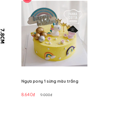
Ngựa pony 1 sừng màu trắng
Cây thôn
8.640₫
4.800₫
9.000₫