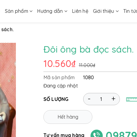
ủ
Sản phẩm
Hướng dẫn
Liên hệ
Giới thiệu
Tin tứ
 sách.
Đôi ông bà đọc sách.
10.560₫
11.000₫
Mã sản phẩm
1080
Đang cập nhật
-
+
SỐ LƯỢNG
Hết hàng
09879
Tư vấn mua hàng