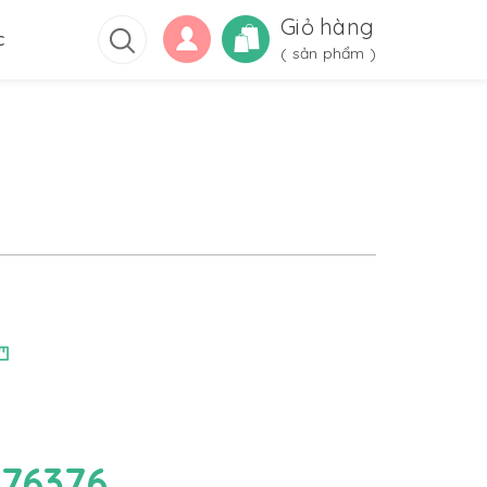
Giỏ hàng
c
(
sản phẩm )
76376