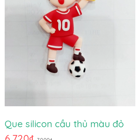
Que silicon cầu thủ màu đỏ
6.720₫
7.000₫