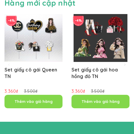
Hàng mới cập nhật
-4%
-4%
Set giấy cô gái Queen
Set giấy cô gái hoa
TN
hồng đỏ TN
3.360₫
3.500₫
3.360₫
3.500₫
Thêm vào giỏ hàng
Thêm vào giỏ hàng