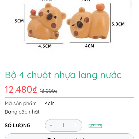
Bộ 4 chuột nhựa lang nước
12.480₫
13.000₫
Mã sản phẩm
4cln
Đang cập nhật
-
+
SỐ LƯỢNG