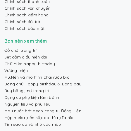
Chính sách thanh toán
Chính sách vận chuyển
Chính sách kiểm hàng
Chính sách đổi trả
Chính sách bảo mật
Bạn nên xem thêm
Đồ chơi trang trí
Set cắm giấy hiện đại
Chữ Mika happy birthday
Vương miện
Mũ,Nến và mô hình chai rượu bia
Bóng chữ Happy birthday & Bóng bay
Ruy băng , nơ trang trí
Dụng cụ phụ kiện làm bánh
Nguyên liệu và phụ liệu
Màu nước bột deco công ty Đồng Tiến
Hộp meka ,nến số,dao thìa ,đĩa nĩa
Tim sao da và nhũ các màu