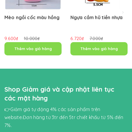
Mèo ngồi cốc màu hồng
Ngựa cầm hũ tiền nhựa
9.600₫
10.000₫
6.720₫
7.000₫
Thêm vào giỏ hàng
Thêm vào giỏ hàng
Shop Giảm giá và cập nhật liên tục
các mặt hàng
👉Giảm giá tự động 4% các sản phẩm trên
website.Đơn hàng từ 3tr đến 5tr chiết khấu từ 5% đến
7%.