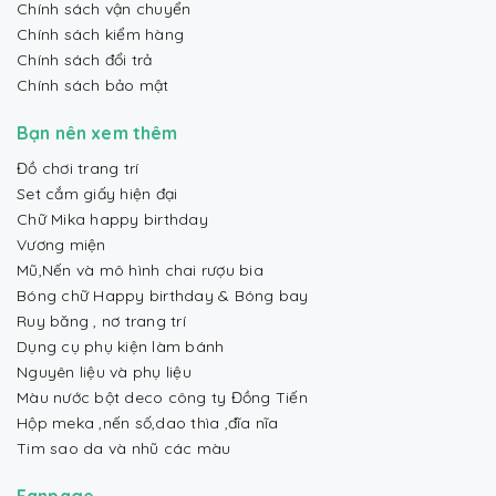
Chính sách vận chuyển
Chính sách kiểm hàng
Chính sách đổi trả
Chính sách bảo mật
Bạn nên xem thêm
Đồ chơi trang trí
Set cắm giấy hiện đại
Chữ Mika happy birthday
Vương miện
Mũ,Nến và mô hình chai rượu bia
Bóng chữ Happy birthday & Bóng bay
Ruy băng , nơ trang trí
Dụng cụ phụ kiện làm bánh
Nguyên liệu và phụ liệu
Màu nước bột deco công ty Đồng Tiến
Hộp meka ,nến số,dao thìa ,đĩa nĩa
Tim sao da và nhũ các màu