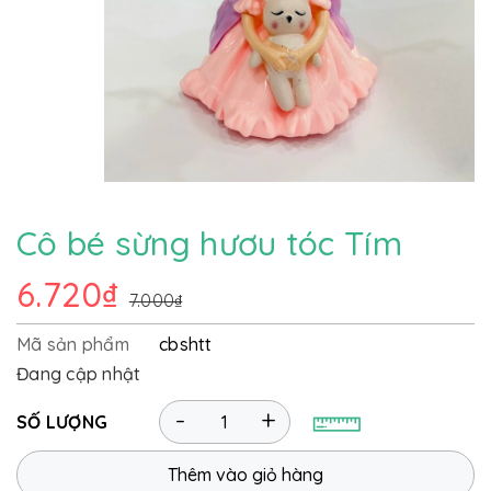
Cô bé sừng hươu tóc Tím
6.720₫
7.000₫
Mã sản phẩm
cbshtt
Đang cập nhật
-
+
SỐ LƯỢNG
Thêm vào giỏ hàng