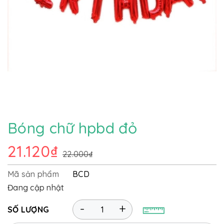
Bóng chữ hpbd đỏ
21.120₫
22.000₫
Mã sản phẩm
BCD
Đang cập nhật
-
+
SỐ LƯỢNG