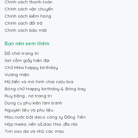
Chính sách thanh toán
Chính sách vận chuyển
Chính sách kiểm hàng
Chính sách đổi trả
Chính sách bảo mật
Bạn nên xem thêm
Đồ chơi trang trí
Set cắm giấy hiện đại
Chữ Mika happy birthday
Vương miện
Mũ,Nến và mô hình chai rượu bia
Bóng chữ Happy birthday & Bóng bay
Ruy băng , nơ trang trí
Dụng cụ phụ kiện làm bánh
Nguyên liệu và phụ liệu
Màu nước bột deco công ty Đồng Tiến
Hộp meka ,nến số,dao thìa ,đĩa nĩa
Tim sao da và nhũ các màu