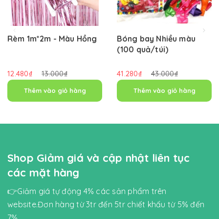
Rèm 1m*2m - Màu Hồng
Bóng bay Nhiều màu
(100 quả/túi)
12.480₫
13.000₫
41.280₫
43.000₫
Thêm vào giỏ hàng
Thêm vào giỏ hàng
Shop Giảm giá và cập nhật liên tục
các mặt hàng
👉Giảm giá tự động 4% các sản phẩm trên
website.Đơn hàng từ 3tr đến 5tr chiết khấu từ 5% đến
7%.