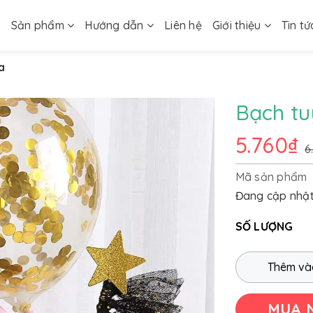
ủ
Sản phẩm
Hướng dẫn
Liên hệ
Giới thiệu
Tin tứ
a
Bạch tu
5.760₫
6
Mã sản phẩm
Đang cập nhậ
SỐ LƯỢNG
Thêm và
MUA 