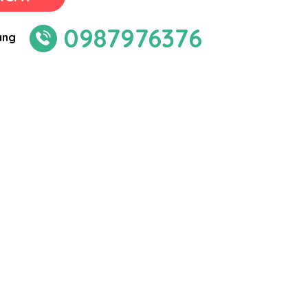
0987976376
àng