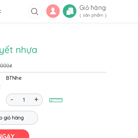
Giỏ hàng
c
(
sản phẩm )
yết nhựa
.000₫
BTNhe
t
-
+
o giỏ hàng
NGAY