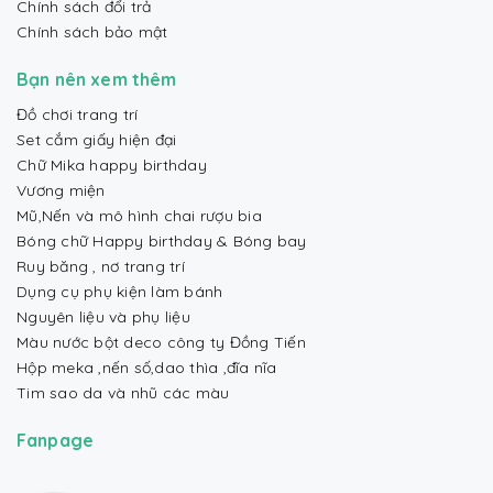
Chính sách đổi trả
Chính sách bảo mật
Bạn nên xem thêm
Đồ chơi trang trí
Set cắm giấy hiện đại
Chữ Mika happy birthday
Vương miện
Mũ,Nến và mô hình chai rượu bia
Bóng chữ Happy birthday & Bóng bay
Ruy băng , nơ trang trí
Dụng cụ phụ kiện làm bánh
Nguyên liệu và phụ liệu
Màu nước bột deco công ty Đồng Tiến
Hộp meka ,nến số,dao thìa ,đĩa nĩa
Tim sao da và nhũ các màu
Fanpage