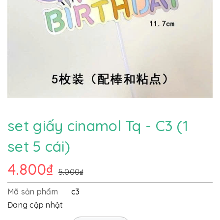
set giấy cinamol Tq - C3 (1
set 5 cái)
4.800₫
5.000₫
Mã sản phẩm
c3
Đang cập nhật