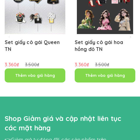
Set giấy cô gái Queen
Set giấy cô gái hoa
TN
hồng đỏ TN
3.360₫
3.500₫
3.360₫
3.500₫
Thêm vào giỏ hàng
Thêm vào giỏ hàng
Shop Giảm giá và cập nhật liên tục
các mặt hàng
👉Giảm giá tự động 4% các sản phẩm trên