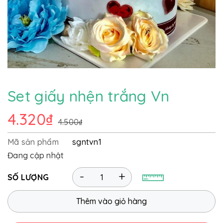
Set giấy nhện trắng Vn
4.320₫
4.500₫
Mã sản phẩm
sgntvn1
Đang cập nhật
-
+
SỐ LƯỢNG
Thêm vào giỏ hàng