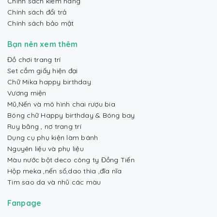
Chính sách kiểm hàng
Chính sách đổi trả
Chính sách bảo mật
Bạn nên xem thêm
Đồ chơi trang trí
Set cắm giấy hiện đại
Chữ Mika happy birthday
Vương miện
Mũ,Nến và mô hình chai rượu bia
Bóng chữ Happy birthday & Bóng bay
Ruy băng , nơ trang trí
Dụng cụ phụ kiện làm bánh
Nguyên liệu và phụ liệu
Màu nước bột deco công ty Đồng Tiến
Hộp meka ,nến số,dao thìa ,đĩa nĩa
Tim sao da và nhũ các màu
Fanpage