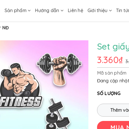
ủ
Sản phẩm
Hướng dẫn
Liên hệ
Giới thiệu
Tin tứ
r NĐ
Set gi
3.360₫
3
Mã sản phẩm
Đang cập nhậ
SỐ LƯỢNG
Thêm và
MUA 