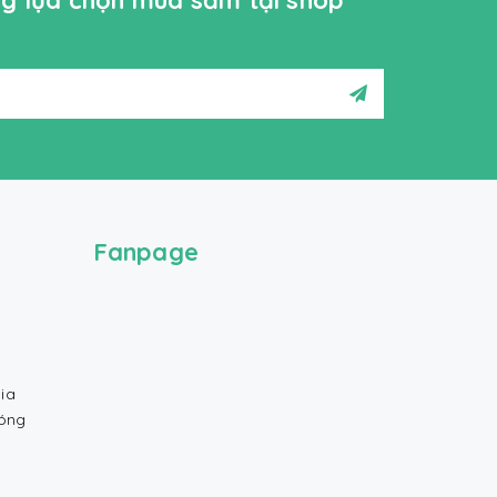
ởng lựa chọn mua sắm tại shop
Fanpage
ia
Bóng