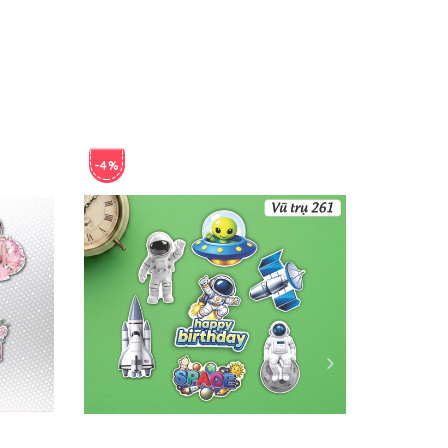
-4%
-4%