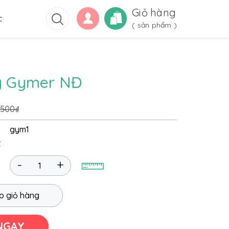
Giỏ hàng
c
(
sản phẩm )
ấy Gymer NĐ
.500₫
gym1
t
-
+
o giỏ hàng
NGAY