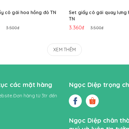
ấy cô gái hoa hồng đỏ TN
Set giấy cô gái quay lưng
TN
₫
3.360₫
3.500₫
3.500₫
XEM THÊM
 tục các mặt hàng
Ngọc Diệp trọng ch
bsite.Đơn hàng từ 3tr đến
Ngọc Diệp chân th