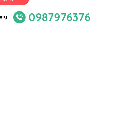
0987976376
àng