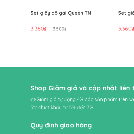
Set giấy cô gái Queen TN
Set gi
3.360₫
3.360
3.500₫
Shop Giảm giá và cập nhật liên
👉Giảm giá tự động 4% các sản phẩm trên we
5tr chiết khấu từ 5% đến 7%.
Quy định giao hàng