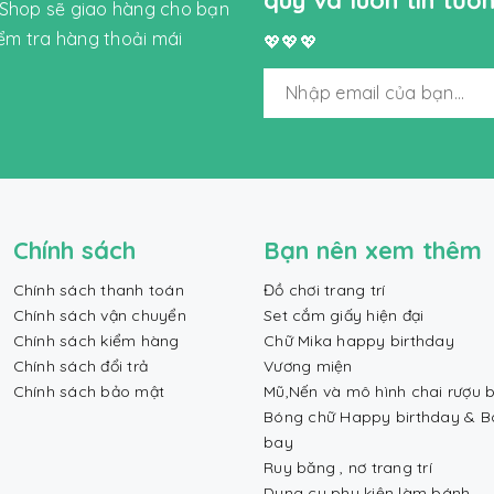
quý và luôn tin tư
 Shop sẽ giao hàng cho bạn
iểm tra hàng thoải mái
💖💖💖
Chính sách
Bạn nên xem thêm
Chính sách thanh toán
Đồ chơi trang trí
Chính sách vận chuyển
Set cắm giấy hiện đại
Chính sách kiểm hàng
Chữ Mika happy birthday
Chính sách đổi trả
Vương miện
Chính sách bảo mật
Mũ,Nến và mô hình chai rượu b
Bóng chữ Happy birthday & 
bay
Ruy băng , nơ trang trí
Dụng cụ phụ kiện làm bánh