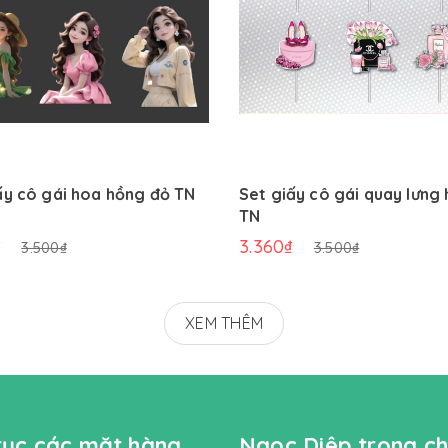
ấy cô gái hoa hồng đỏ TN
Set giấy cô gái quay lưng
TN
₫
3.360₫
3.500₫
3.500₫
XEM THÊM
 tục các mặt hàng
Ngọc Diệp trọng ch