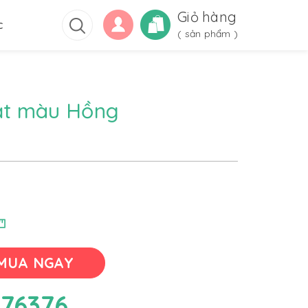
Giỏ hàng
c
(
sản phẩm )
ạt màu Hồng
MUA NGAY
76376