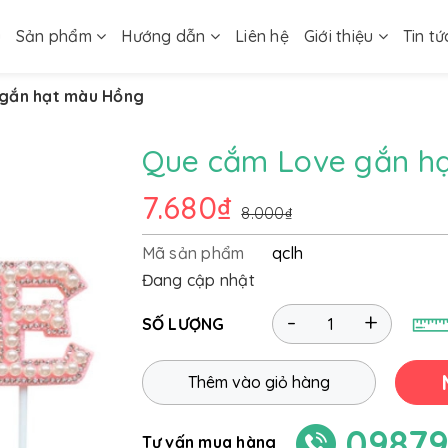
ủ
Sản phẩm
Hướng dẫn
Liên hệ
Giới thiệu
Tin tứ
gắn hạt màu Hồng
Que cắm Love gắn h
7.680₫
8.000₫
Mã sản phẩm
qclh
Đang cập nhật
-
+
SỐ LƯỢNG
Thêm vào giỏ hàng
09879
Tư vấn mua hàng