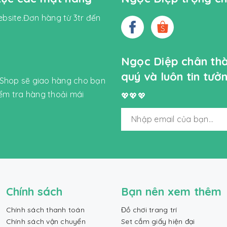
bsite.Đơn hàng từ 3tr đến
Ngọc Diệp chân th
quý và luôn tin tư
 Shop sẽ giao hàng cho bạn
iểm tra hàng thoải mái
💖💖💖
Chính sách
Bạn nên xem thêm
Chính sách thanh toán
Đồ chơi trang trí
Chính sách vận chuyển
Set cắm giấy hiện đại