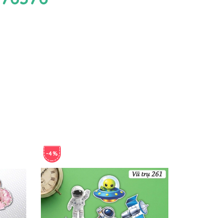
-4%
-4%