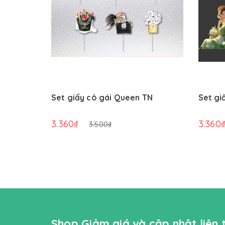
Set giấy cô gái Queen TN
Set gi
3.360₫
3.360
3.500₫
Shop Giảm giá và cập nhật liên