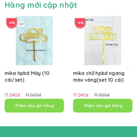
Hàng mới cập nhật
-4%
-4%
mika hpbd Mây (10
mika chữ hpbd ngang
cái/set)
màu vàng(set 10 cái)
11.040₫
11.500₫
11.040₫
11.500₫
Thêm vào giỏ hàng
Thêm vào giỏ hàng