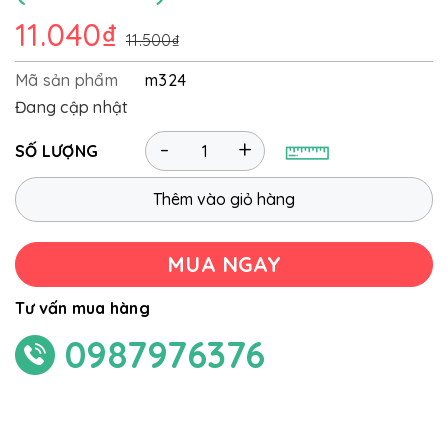
11.040₫
11.500₫
Mã sản phẩm
m324
Đang cập nhật
-
+
SỐ LƯỢNG
Thêm vào giỏ hàng
MUA NGAY
Tư vấn mua hàng
0987976376