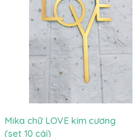
Mika chữ LOVE kim cương
(set 10 cái)