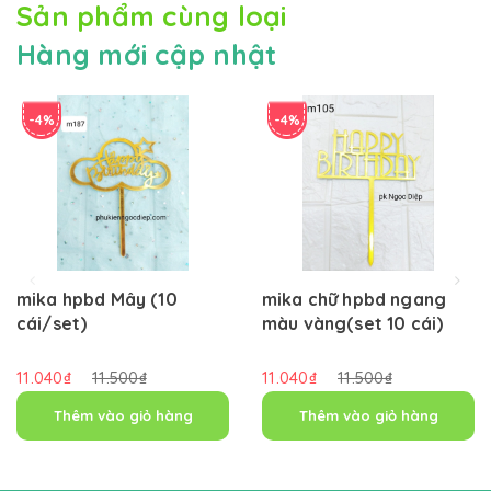
Sản phẩm cùng loại
Hàng mới cập nhật
-4%
-4%
mika hpbd Mây (10
mika chữ hpbd ngang
cái/set)
màu vàng(set 10 cái)
11.040₫
11.500₫
11.040₫
11.500₫
Thêm vào giỏ hàng
Thêm vào giỏ hàng