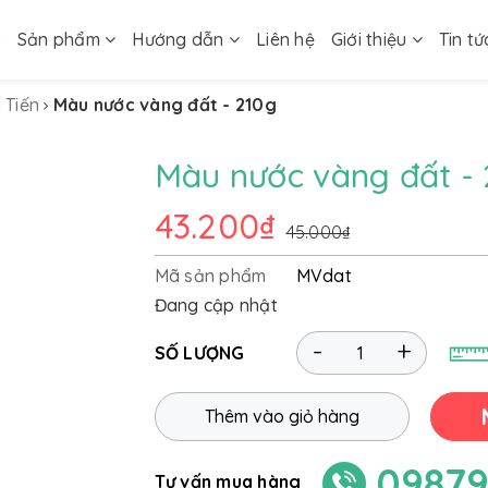
ủ
Sản phẩm
Hướng dẫn
Liên hệ
Giới thiệu
Tin tứ
 Tiến
Màu nước vàng đất - 210g
Màu nước vàng đất -
43.200₫
45.000₫
Mã sản phẩm
MVdat
Đang cập nhật
-
+
SỐ LƯỢNG
Thêm vào giỏ hàng
09879
Tư vấn mua hàng