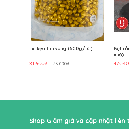
Túi kẹo tim vàng (500g/túi)
Bột rắ
nhỏ)
81.600₫
47.04
85.000₫
Shop Giảm giá và cập nhật liên