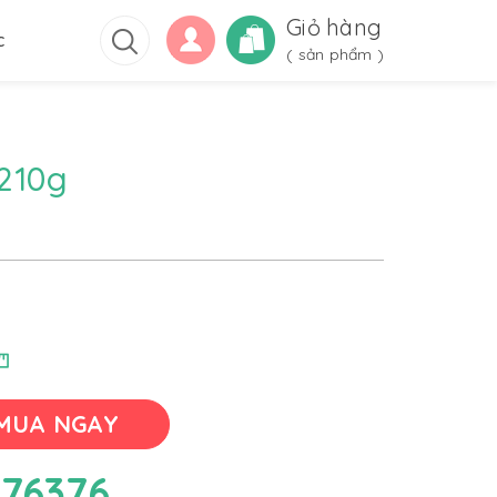
Giỏ hàng
c
(
sản phẩm )
 210g
MUA NGAY
76376