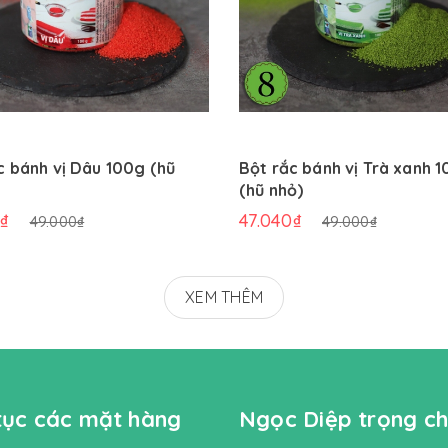
c bánh vị Dâu 100g (hũ
Bột rắc bánh vị Trà xanh 
(hũ nhỏ)
0₫
47.040₫
49.000₫
49.000₫
XEM THÊM
 tục các mặt hàng
Ngọc Diệp trọng ch