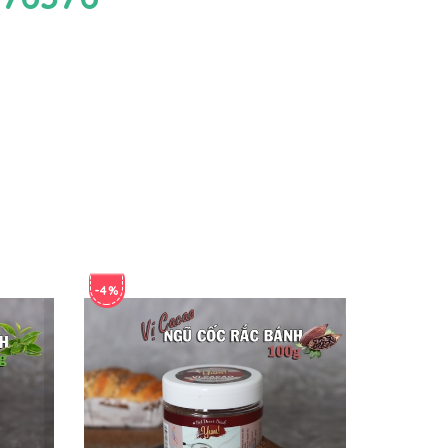
-4%
-4%