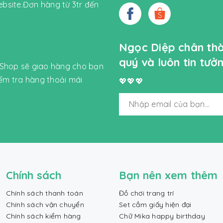
bsite.Đơn hàng từ 3tr đến
Ngọc Diệp chân th
quý và luôn tin tư
 Shop sẽ giao hàng cho bạn
iểm tra hàng thoải mái
💖💖💖
Chính sách
Bạn nên xem thêm
Chính sách thanh toán
Đồ chơi trang trí
Chính sách vận chuyển
Set cắm giấy hiện đại
Chính sách kiểm hàng
Chữ Mika happy birthday