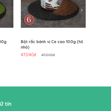
100g
Bột rắc bánh vị Ca cao 100g (hũ
Bột rắc b
nhỏ)
nhỏ)
47.040₫
47.040₫
49.000₫
ữ tín