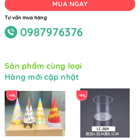
MUA NGAY
Tư vấn mua hàng
0987976376
Sản phẩm cùng loại
Hàng mới cập nhật
-4%
-4%