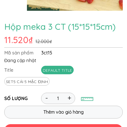
Hộp meka 3 CT (15*15*15cm)
11.520₫
12.000₫
Mã sản phẩm
3ct15
Đang cập nhật
Title
DEFAULT TITLE
SET5 CÁI 5 MẶC ĐỊNH
-
+
SỐ LƯỢNG
Thêm vào giỏ hàng