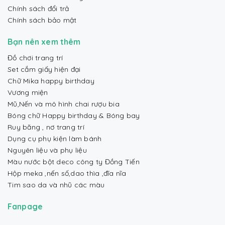
Chính sách đổi trả
Chính sách bảo mật
Bạn nên xem thêm
Đồ chơi trang trí
Set cắm giấy hiện đại
Chữ Mika happy birthday
Vương miện
Mũ,Nến và mô hình chai rượu bia
Bóng chữ Happy birthday & Bóng bay
Ruy băng , nơ trang trí
Dụng cụ phụ kiện làm bánh
Nguyên liệu và phụ liệu
Màu nước bột deco công ty Đồng Tiến
Hộp meka ,nến số,dao thìa ,đĩa nĩa
Tim sao da và nhũ các màu
Fanpage