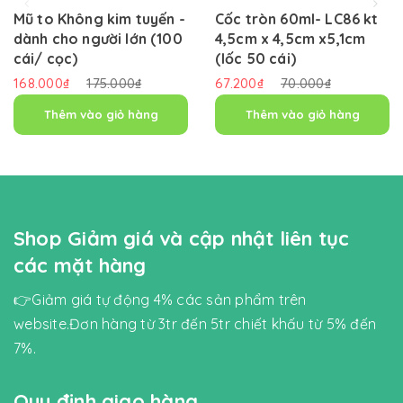
Mũ to Không kim tuyến -
Cốc tròn 60ml- LC86 kt
dành cho người lớn (100
4,5cm x 4,5cm x5,1cm
cái/ cọc)
(lốc 50 cái)
168.000₫
175.000₫
67.200₫
70.000₫
Thêm vào giỏ hàng
Thêm vào giỏ hàng
Shop Giảm giá và cập nhật liên tục
các mặt hàng
👉Giảm giá tự động 4% các sản phẩm trên
website.Đơn hàng từ 3tr đến 5tr chiết khấu từ 5% đến
7%.
Quy định giao hàng