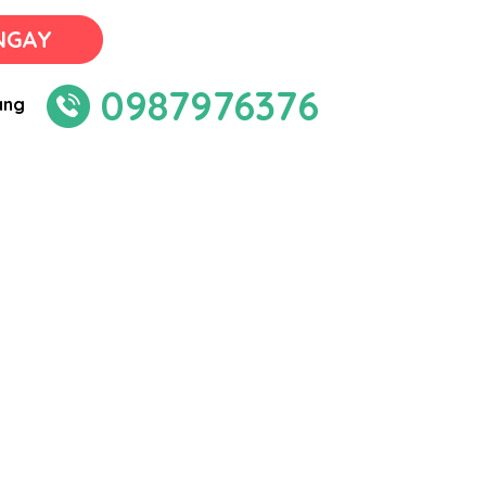
NGAY
0987976376
àng