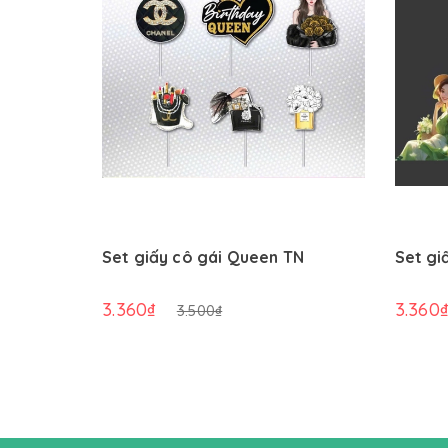
Set giấy cô gái Queen TN
Set gi
3.360₫
3.360
3.500₫