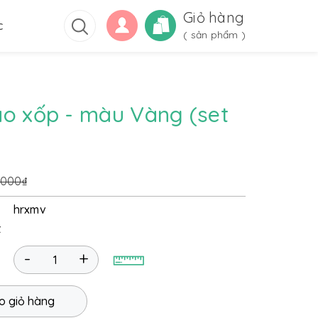
Giỏ hàng
c
(
sản phẩm )
o xốp - màu Vàng (set
.000₫
hrxmv
t
-
+
o giỏ hàng