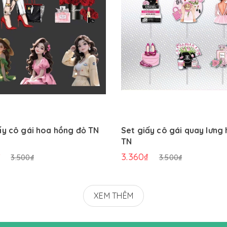
ấy cô gái hoa hồng đỏ TN
Set giấy cô gái quay lưng
TN
₫
3.360₫
3.500₫
3.500₫
XEM THÊM