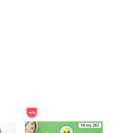
-4%
-4%