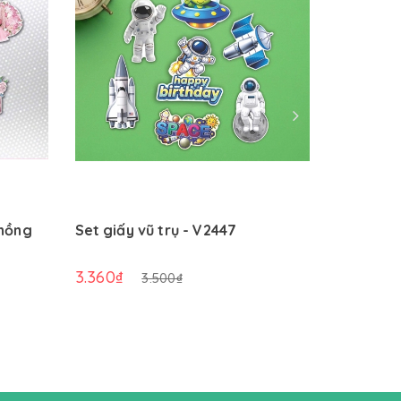
 hồng
Set giấy vũ trụ - V2447
Set giấy 
3.360₫
3.360₫
3.500₫