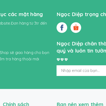
 tục các mặt hàng
Ngọc Diệp trọng ch
bsite.Đơn hàng từ 3tr đến
Ngọc Diệp chân th
quý và luôn tin tư
 Shop sẽ giao hàng cho bạn
iểm tra hàng thoải mái
💖💖💖
Chính sách
Bạn nên xem thêm