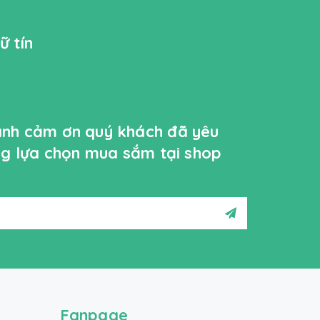
ữ tín
ành cảm ơn quý khách đã yêu
ởng lựa chọn mua sắm tại shop
Fanpage