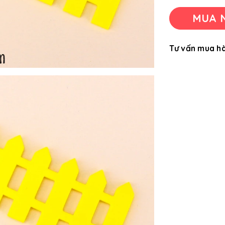
MUA 
Tư vấn mua h