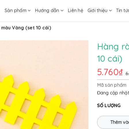
ủ
Sản phẩm
Hướng dẫn
Liên hệ
Giới thiệu
Tin tứ
 màu Vàng (set 10 cái)
Hàng rà
10 cái)
5.760₫
6
Mã sản phẩm
Đang cập nhậ
SỐ LƯỢNG
Thêm và