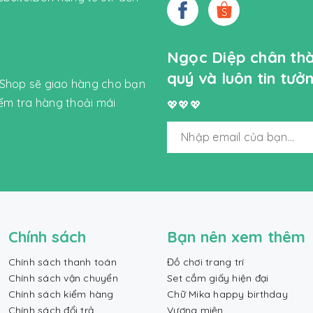
Ngọc Diệp chân th
quý và luôn tin tư
 Shop sẽ giao hàng cho bạn
iểm tra hàng thoải mái
💖💖💖
Chính sách
Bạn nên xem thêm
Chính sách thanh toán
Đồ chơi trang trí
Chính sách vận chuyển
Set cắm giấy hiện đại
Chính sách kiểm hàng
Chữ Mika happy birthday
Chính sách đổi trả
Vương miện