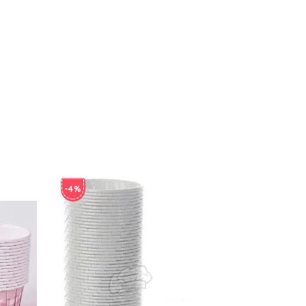
-4%
-4%