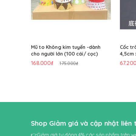
Mũ to Không kim tuyến -dành
Cốc tr
cho người lớn (100 cái/ cọc)
4,5cm 
168.000₫
67.20
175.000₫
Shop Giảm giá và cập nhật liên
👉Giảm giá tự động 4% các sản phẩm trên we