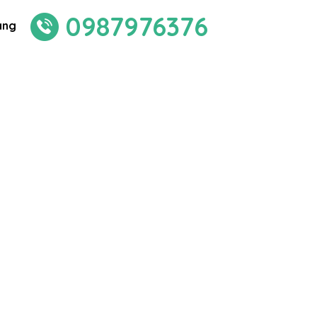
0987976376
àng