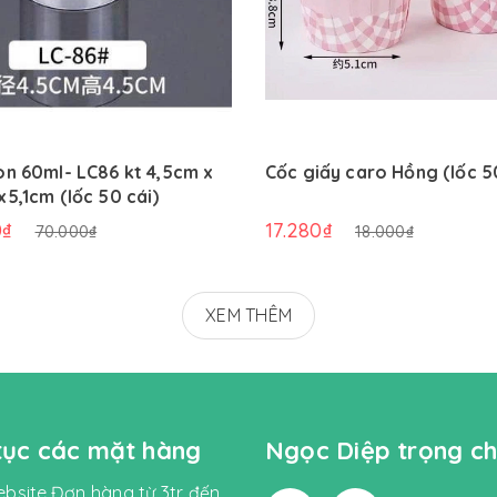
òn 60ml- LC86 kt 4,5cm x
Cốc giấy caro Hồng (lốc 5
x5,1cm (lốc 50 cái)
0₫
17.280₫
70.000₫
18.000₫
XEM THÊM
 tục các mặt hàng
Ngọc Diệp trọng ch
bsite.Đơn hàng từ 3tr đến