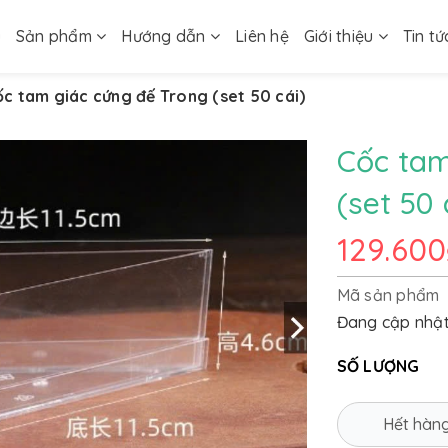
ủ
Sản phẩm
Hướng dẫn
Liên hệ
Giới thiệu
Tin tứ
c tam giác cứng đế Trong (set 50 cái)
Cốc tam
(set 50 
129.600
Mã sản phẩm
Đang cập nhậ
SỐ LƯỢNG
Hết hàn