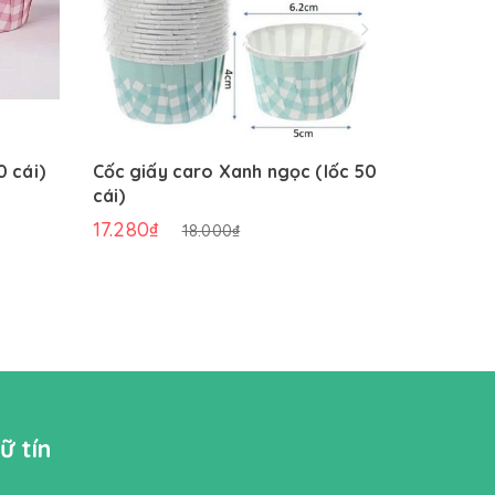
0 cái)
Cốc giấy caro Xanh ngọc (lốc 50
Cốc giấy
cái)
(lốc 50 c
17.280₫
17.280₫
18.000₫
ữ tín