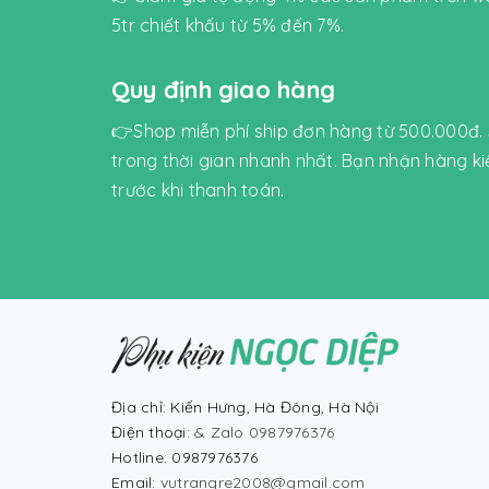
5tr chiết khấu từ 5% đến 7%.
Quy định giao hàng
👉Shop miễn phí ship đơn hàng từ 500.000đ.
trong thời gian nhanh nhất. Bạn nhận hàng k
trước khi thanh toán.
Địa chỉ: Kiến Hưng, Hà Đông, Hà Nội
Điện thoại:
& Zalo 0987976376
Hotline: 0987976376
Email:
vutrangre2008@gmail.com