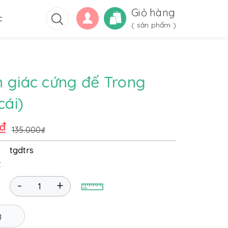
Giỏ hàng
c
(
sản phẩm )
 giác cứng đế Trong
cái)
₫
135.000₫
tgdtrs
t
-
+
g