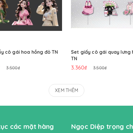
ấy cô gái hoa hồng đỏ TN
Set giấy cô gái quay lưng
TN
₫
3.360₫
3.500₫
3.500₫
XEM THÊM
 tục các mặt hàng
Ngọc Diệp trọng ch