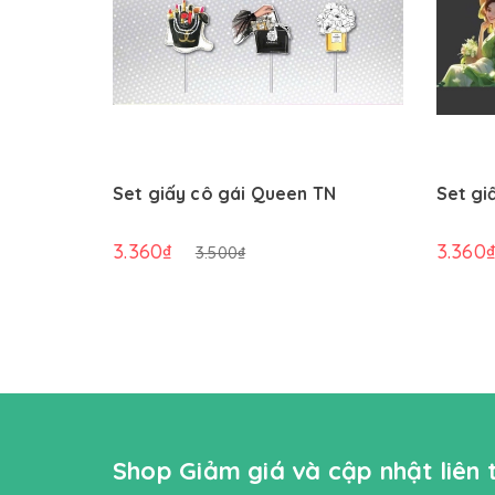
Set giấy cô gái Queen TN
Set gi
3.360₫
3.360
3.500₫
Shop Giảm giá và cập nhật liên