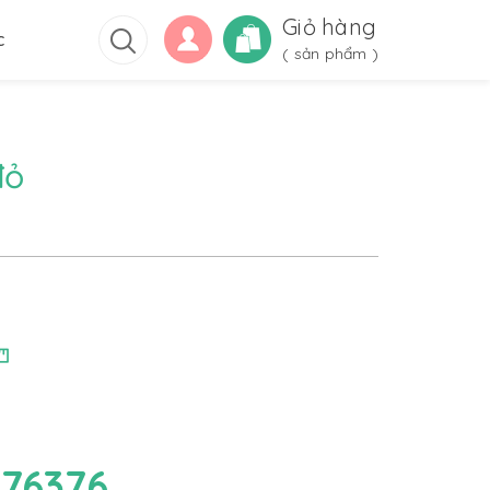
Giỏ hàng
c
(
sản phẩm )
đỏ
76376