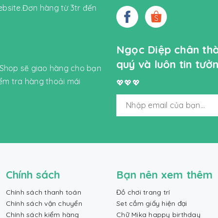
bsite.Đơn hàng từ 3tr đến
Ngọc Diệp chân th
quý và luôn tin tư
 Shop sẽ giao hàng cho bạn
iểm tra hàng thoải mái
💖💖💖
Chính sách
Bạn nên xem thêm
Chính sách thanh toán
Đồ chơi trang trí
Chính sách vận chuyển
Set cắm giấy hiện đại
Chính sách kiểm hàng
Chữ Mika happy birthday