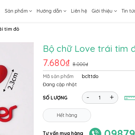
ủ
Sản phẩm
Hướng dẫn
Liên hệ
Giới thiệu
Tin tứ
i tim đỏ
Bộ chữ Love trái tim 
7.680₫
8.000₫
Mã sản phẩm
bclttdo
Đang cập nhật
-
+
SỐ LƯỢNG
Hết hàng
09879
Tư vấn mua hàng