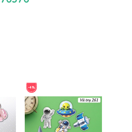
-4%
-4%