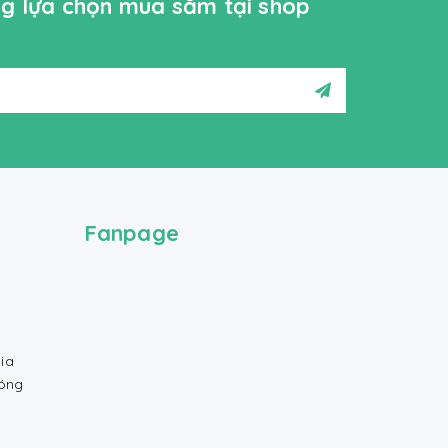
ởng lựa chọn mua sắm tại shop
Fanpage
ia
Bóng