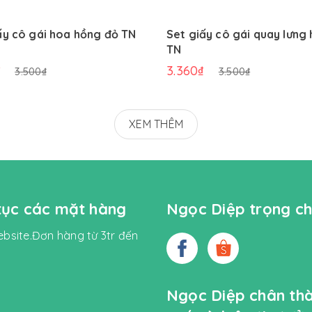
ấy cô gái hoa hồng đỏ TN
Set giấy cô gái quay lưng
TN
₫
3.360₫
3.500₫
3.500₫
XEM THÊM
 tục các mặt hàng
Ngọc Diệp trọng ch
bsite.Đơn hàng từ 3tr đến
Ngọc Diệp chân th