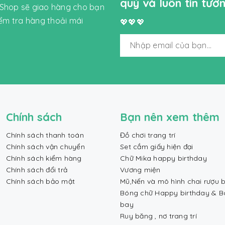
quý và luôn tin tư
 Shop sẽ giao hàng cho bạn
iểm tra hàng thoải mái
💖💖💖
Chính sách
Bạn nên xem thêm
Chính sách thanh toán
Đồ chơi trang trí
Chính sách vận chuyển
Set cắm giấy hiện đại
Chính sách kiểm hàng
Chữ Mika happy birthday
Chính sách đổi trả
Vương miện
Chính sách bảo mật
Mũ,Nến và mô hình chai rượu b
Bóng chữ Happy birthday & 
bay
Ruy băng , nơ trang trí