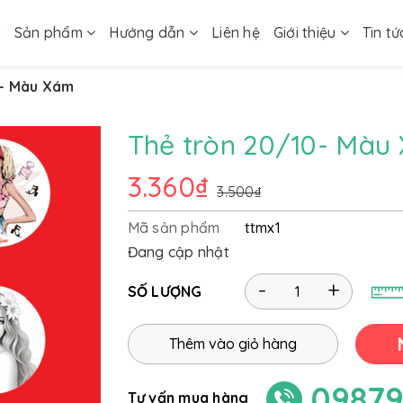
ủ
Sản phẩm
Hướng dẫn
Liên hệ
Giới thiệu
Tin tứ
0- Màu Xám
Thẻ tròn 20/10- Màu
3.360₫
3.500₫
Mã sản phẩm
ttmx1
Đang cập nhật
-
+
SỐ LƯỢNG
Thêm vào giỏ hàng
09879
Tư vấn mua hàng