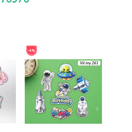
-4%
-4%