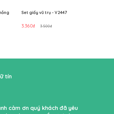
 hồng
Set giấy vũ trụ - V2447
Set giấy 
3.360₫
3.360₫
3.500₫
ữ tín
ành cảm ơn quý khách đã yêu