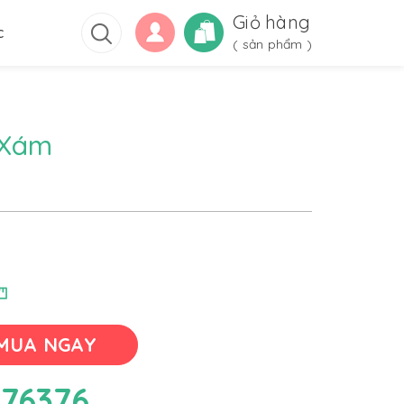
Giỏ hàng
c
(
sản phẩm )
 Xám
MUA NGAY
76376