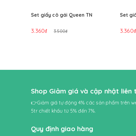
Set giấy cô gái Queen TN
Set gi
3.360₫
3.360
3.500₫
Shop Giảm giá và cập nhật liên
👉Giảm giá tự động 4% các sản phẩm trên we
5tr chiết khấu từ 5% đến 7%.
Quy định giao hàng