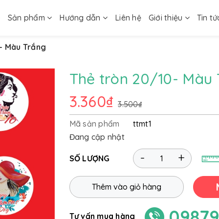
ủ
Sản phẩm
Hướng dẫn
Liên hệ
Giới thiệu
Tin tứ
- Màu Trắng
Thẻ tròn 20/10- Màu
3.360₫
3.500₫
Mã sản phẩm
ttmt1
Đang cập nhật
-
+
SỐ LƯỢNG
Thêm vào giỏ hàng
09879
Tư vấn mua hàng