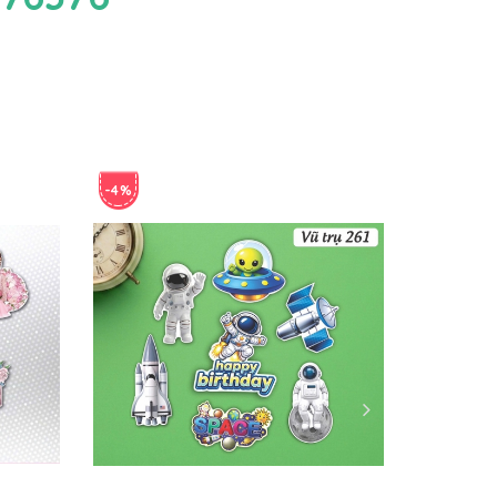
-4%
-4%