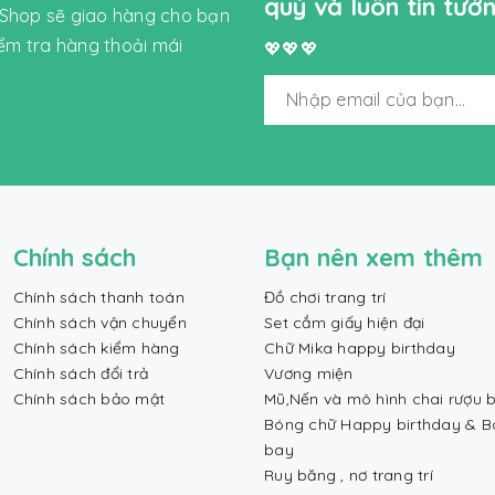
quý và luôn tin tư
 Shop sẽ giao hàng cho bạn
iểm tra hàng thoải mái
💖💖💖
Chính sách
Bạn nên xem thêm
Chính sách thanh toán
Đồ chơi trang trí
Chính sách vận chuyển
Set cắm giấy hiện đại
Chính sách kiểm hàng
Chữ Mika happy birthday
Chính sách đổi trả
Vương miện
Chính sách bảo mật
Mũ,Nến và mô hình chai rượu b
Bóng chữ Happy birthday & 
bay
Ruy băng , nơ trang trí