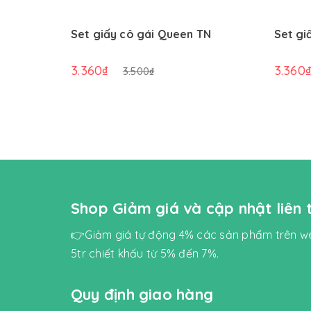
Set giấy cô gái Queen TN
Set gi
3.360₫
3.360
3.500₫
Shop Giảm giá và cập nhật liên
👉Giảm giá tự động 4% các sản phẩm trên we
5tr chiết khấu từ 5% đến 7%.
Quy định giao hàng