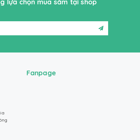
ởng lựa chọn mua sắm tại shop
Fanpage
ia
Bóng