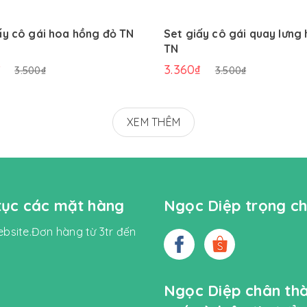
ấy cô gái hoa hồng đỏ TN
Set giấy cô gái quay lưng
TN
₫
3.360₫
3.500₫
3.500₫
XEM THÊM
 tục các mặt hàng
Ngọc Diệp trọng ch
bsite.Đơn hàng từ 3tr đến
Ngọc Diệp chân th