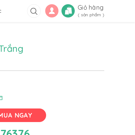
Giỏ hàng
c
(
sản phẩm )
 Trắng
MUA NGAY
76376