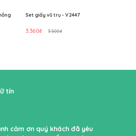
 hồng
Set giấy vũ trụ - V2447
Set giấy 
3.360₫
3.360₫
3.500₫
ữ tín
ành cảm ơn quý khách đã yêu