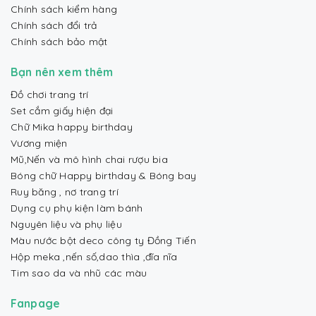
Chính sách kiểm hàng
Chính sách đổi trả
Chính sách bảo mật
Bạn nên xem thêm
Đồ chơi trang trí
Set cắm giấy hiện đại
Chữ Mika happy birthday
Vương miện
Mũ,Nến và mô hình chai rượu bia
Bóng chữ Happy birthday & Bóng bay
Ruy băng , nơ trang trí
Dụng cụ phụ kiện làm bánh
Nguyên liệu và phụ liệu
Màu nước bột deco công ty Đồng Tiến
Hộp meka ,nến số,dao thìa ,đĩa nĩa
Tim sao da và nhũ các màu
Fanpage