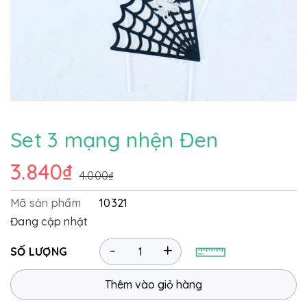
Set 3 mạng nhện Đen
3.840₫
4.000₫
Mã sản phẩm
10321
Đang cập nhật
-
+
SỐ LƯỢNG
Thêm vào giỏ hàng