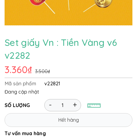
Set giấy Vn : Tiền Vàng v6
v2282
3.360₫
3.500₫
Mã sản phẩm
v22821
Đang cập nhật
-
+
SỐ LƯỢNG
Hết hàng
Tư vấn mua hàng