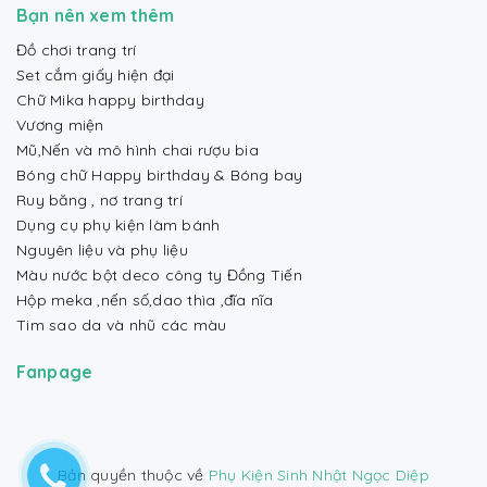
Bạn nên xem thêm
Đồ chơi trang trí
Set cắm giấy hiện đại
Chữ Mika happy birthday
Vương miện
Mũ,Nến và mô hình chai rượu bia
Bóng chữ Happy birthday & Bóng bay
Ruy băng , nơ trang trí
Dụng cụ phụ kiện làm bánh
Nguyên liệu và phụ liệu
Màu nước bột deco công ty Đồng Tiến
Hộp meka ,nến số,dao thìa ,đĩa nĩa
Tim sao da và nhũ các màu
Fanpage
Bản quyền thuộc về
Phụ Kiện Sinh Nhật Ngọc Diệp