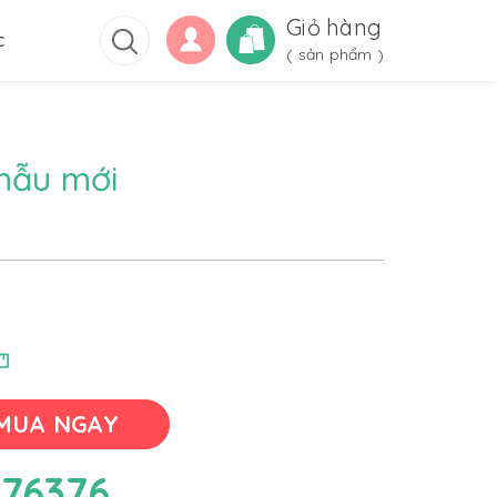
Giỏ hàng
c
(
sản phẩm )
mẫu mới
MUA NGAY
76376