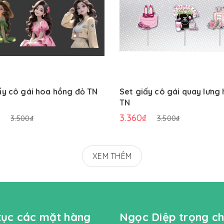
ấy cô gái hoa hồng đỏ TN
Set giấy cô gái quay lưng
TN
₫
3.360₫
3.500₫
3.500₫
XEM THÊM
 tục các mặt hàng
Ngọc Diệp trọng ch