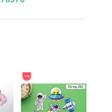
-4%
-4%