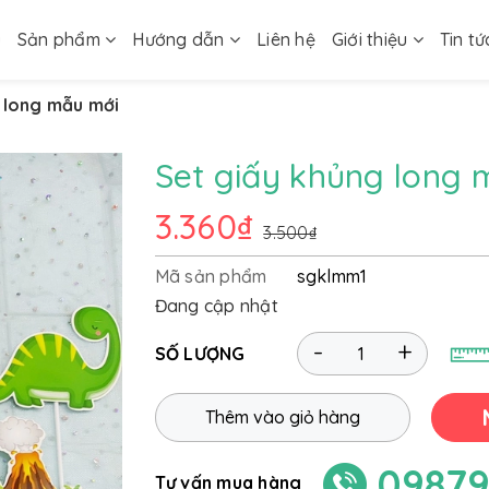
ủ
Sản phẩm
Hướng dẫn
Liên hệ
Giới thiệu
Tin tứ
 long mẫu mới
Set giấy khủng long 
3.360₫
3.500₫
Mã sản phẩm
sgklmm1
Đang cập nhật
-
+
SỐ LƯỢNG
Thêm vào giỏ hàng
09879
Tư vấn mua hàng