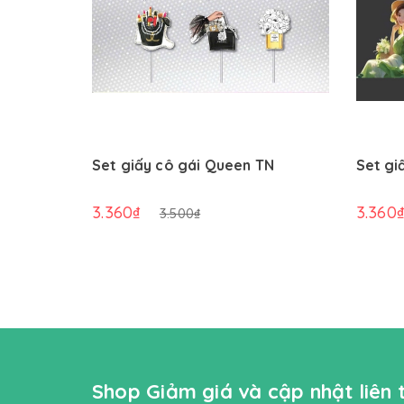
Set giấy cô gái Queen TN
Set gi
3.360₫
3.360
3.500₫
Shop Giảm giá và cập nhật liên