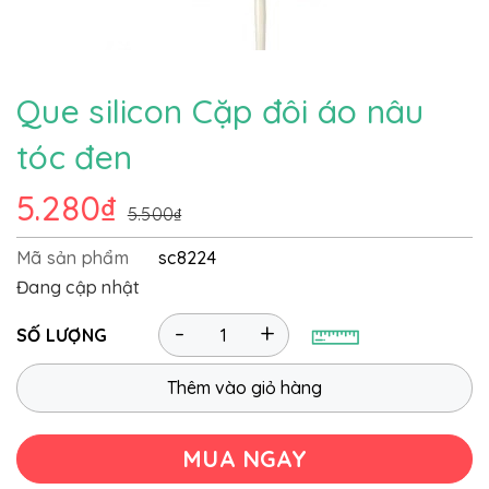
Que silicon Cặp đôi áo nâu
tóc đen
5.280₫
5.500₫
Mã sản phẩm
sc8224
Đang cập nhật
-
+
SỐ LƯỢNG
Thêm vào giỏ hàng
MUA NGAY