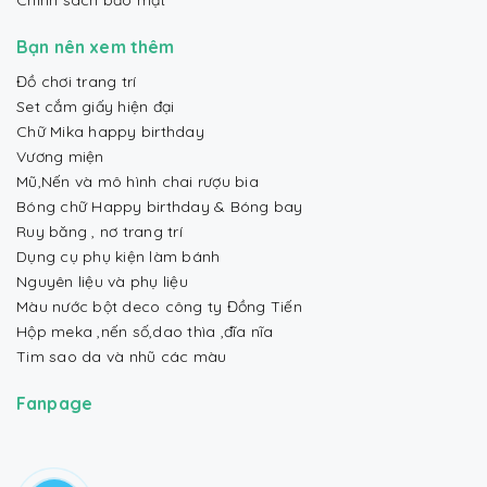
Bạn nên xem thêm
Đồ chơi trang trí
Set cắm giấy hiện đại
Chữ Mika happy birthday
Vương miện
Mũ,Nến và mô hình chai rượu bia
Bóng chữ Happy birthday & Bóng bay
Ruy băng , nơ trang trí
Dụng cụ phụ kiện làm bánh
Nguyên liệu và phụ liệu
Màu nước bột deco công ty Đồng Tiến
Hộp meka ,nến số,dao thìa ,đĩa nĩa
Tim sao da và nhũ các màu
Fanpage