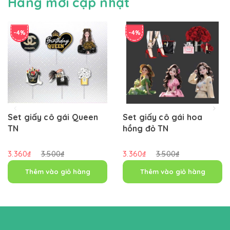
Hàng mới cập nhật
-4%
-4%
Set giấy cô gái Queen
Set giấy cô gái hoa
TN
hồng đỏ TN
3.360₫
3.500₫
3.360₫
3.500₫
Thêm vào giỏ hàng
Thêm vào giỏ hàng