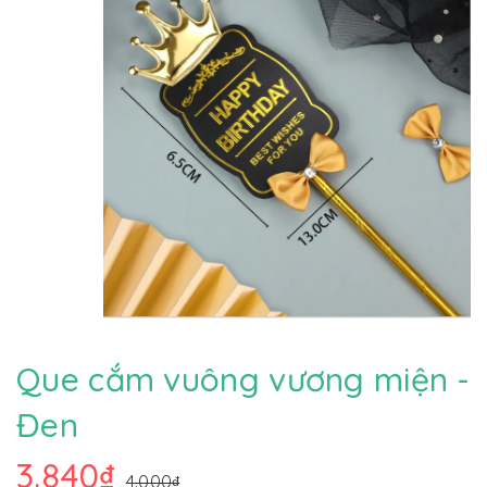
Que cắm vuông vương miện -
Đen
3.840₫
4.000₫